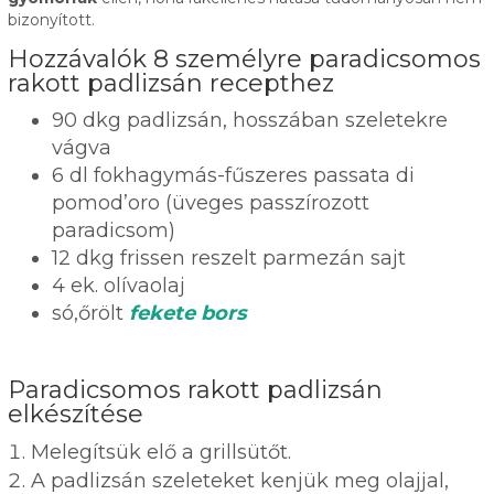
bizonyított.
Hozzávalók 8 személyre paradicsomos
rakott padlizsán recepthez
90 dkg padlizsán, hosszában szeletekre
vágva
6 dl fokhagymás-fűszeres passata di
pomod’oro (üveges passzírozott
paradicsom)
12 dkg frissen reszelt parmezán sajt
4 ek. olívaolaj
só,őrölt
fekete bors
Paradicsomos rakott padlizsán
elkészítése
Melegítsük elő a grillsütőt.
A padlizsán szeleteket kenjük meg olajjal,