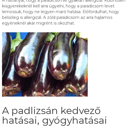
A hátrányai, hogy a paradicsomlé gyakran allergizál. Különösen
kisgyerekeknél kell arra ügyelni, hogy a paradicsom levet
lemossuk, hogy ne legyen maró hatása. Előfordulhat, hogy
belsőleg is allergizál. A zöld paradicsom az arra hajlamos
egyéneknél akár migrént is okozhat.
A padlizsán kedvező
hatásai, gyógyhatásai