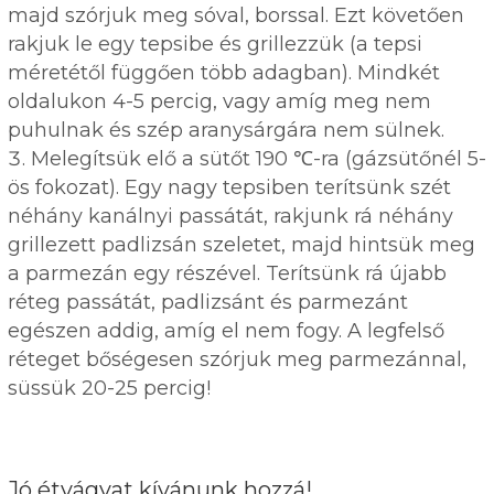
majd szórjuk meg sóval, borssal. Ezt követően
rakjuk le egy tepsibe és grillezzük (a tepsi
méretétől függően több adagban). Mindkét
oldalukon 4-5 percig, vagy amíg meg nem
puhulnak és szép aranysárgára nem sülnek.
Melegítsük elő a sütőt 190 ℃-ra (gázsütőnél 5-
ös fokozat). Egy nagy tepsiben terítsünk szét
néhány kanálnyi passátát, rakjunk rá néhány
grillezett padlizsán szeletet, majd hintsük meg
a parmezán egy részével. Terítsünk rá újabb
réteg passátát, padlizsánt és parmezánt
egészen addig, amíg el nem fogy. A legfelső
réteget bőségesen szórjuk meg parmezánnal,
süssük 20-25 percig!
Jó étvágyat kívánunk hozzá!