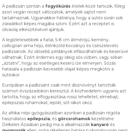
A padlizsán szintán a
fogyókúrás
ételek közé tartozik, főleg
azon vegán recept változatok, amelyek sajtot nem
tartalmaznak. Ugyanakkor hátránya, hogy a sütés során sok
zsiradékot képes magába szívni. Ezért azt a receptet is
olívaolaj elkészítésével ajánljuk.
A legízletesebbek a fiatal, 5-8 cm átmérőjű, kemény,
csillogóan sima héjú, élénkzöld kocsányú és csészelevelű
padlizsánok. Az idősebb példányok elfásodhatnak és keserűvé
válhatnak. Ezért érdemes egy ideig sós vízben, vagy sóban
„áztatni”, hogy az esetleges keserű íze elmenjen. Sózás
hatására a padlizsán kevesebb olajat képes megkötni a
sütéskor.
Európában a padlizsánt csak mint dísznövényt tartották
számon évszázadokon keresztül. A közhiedelem ugyanis azt
tartotta, hogy az elfogyasztása rossz lehelletet, elmebajt,
epilepsziás rohamokat, leprát, sőt rákot okoz.
Az afrikai népi gyógyászatban azonban a padlizsán régóta
használatos
epilepszia
, és
görcsrohamok
kezelésére.
Délkelet-Ázsiában pedig ma is alkalmazzák
kanyaró
és
gyomorrák
ellen, noha rákellenes hatása tudományosan nem