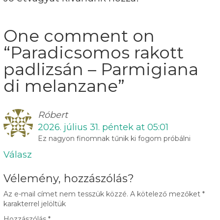
One comment on
“
Paradicsomos rakott
padlizsán – Parmigiana
di melanzane
”
Róbert
2026. július 31. péntek at 05:01
Ez nagyon finomnak tűnik ki fogom próbálni
Válasz
Vélemény, hozzászólás?
Az e-mail címet nem tesszük közzé.
A kötelező mezőket
*
karakterrel jelöltük
Hozzászólás
*