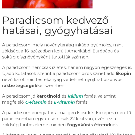
Paradicsom kedvező
hatásai, gyógyhatásai
A paradicsom, mely növénytanilag inkább gyümölcs, mint
zöldség, a 16. században került Amerikából Európába és
sokáig dísznövényként tartották számon.
A paradicsom nemcsak ízletes, hanem nagyon egészséges is.
Újabb kutatások szerint a paradicsom piros színét adó
likopin
nevű karotinoid festékanyag védelmet nyújthat bizonyos
rákbetegségek
kel szemben
A paradicsom jó
karotinoid
és
kálium
forrás, valamint
megfelelő
C-vitamin
és
E-vitamin
forrás.
A paradicsom energiatartalma igen kicsi: két közepes méretű
paradicsomban együtesen csak 22 kcal van, ezért ez a
zöldség fontos eleme minden
fogyókúrás étrend
nek.