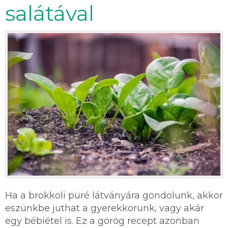
salátával
Ha a brokkoli püré látványára gondolunk, akkor
eszünkbe juthat a gyerekkorunk, vagy akár
egy bébiétel is. Ez a görög recept azonban