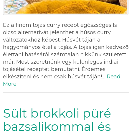
Ez a finom tojás curry recept egészséges ls
olcsó alternatívát jelenthet a húsos curry
változatokhoz képest. Húsvét táján a
hagyományos étel a tojás. A tojás igen kedvező
élettani hatásáról számtalan cikkünk született
már. Most szeretnénk egy különleges indiai
tojásétel receptet bemutatni. Érdemes
elkészíteni és nem csak húsvét táján!…
Read
More
Sült brokkoli püré
bazsalikommal és