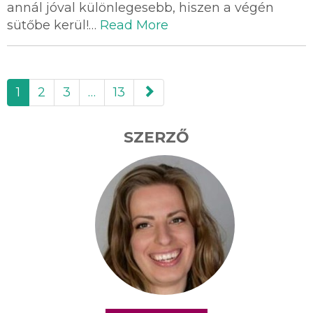
annál jóval különlegesebb, hiszen a végén
sütőbe kerül!…
Read More
paging-
1
2
3
…
13
navigation
SZERZŐ