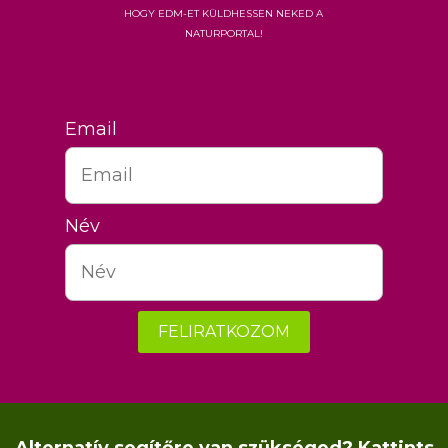
hogy EDM-et küldhessen neked a
Naturportal!
Email
Név
FELIRATKOZOM
Alternatív segítőre van szükséged? Kattints