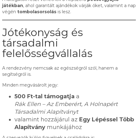
játékban
, ahol garantált ajándékok várják őket, valamint a nap
végén
tombolasorsolás
is lesz.
Jótékonyság és
társadalmi
felelősségvállalás
A rendezvény nemcsak az egészségről szól, hanem a
segítségről is.
Minden megvásárolt jegy:
500 Ft-tal támogatja
a
Rák Ellen – Az Emberért, A Holnapért
Társadalmi Alapítványt
valamint hozzájárul az
Egy Lépéssel Több
Alapítvány
munkájához
A szervezők külön figyelnek a családokra is: