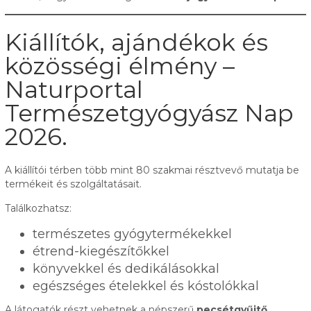
Kiállítók, ajándékok és
közösségi élmény –
Naturportal
Természetgyógyász Nap
2026.
A kiállítói térben több mint 80 szakmai résztvevő mutatja be
termékeit és szolgáltatásait.
Találkozhatsz:
természetes gyógytermékekkel
étrend-kiegészítőkkel
könyvekkel és dedikálásokkal
egészséges ételekkel és kóstolókkal
A látogatók részt vehetnek a népszerű
pecsétgyűjtő