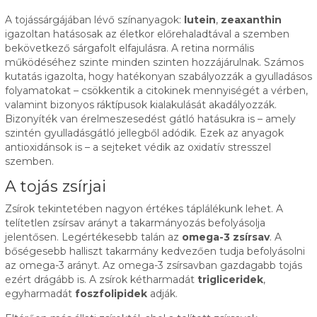
A tojássárgájában lévő színanyagok:
lutein
,
zeaxanthin
igazoltan hatásosak az életkor előrehaladtával a szemben
bekövetkező sárgafolt elfajulásra. A retina normális
működéséhez szinte minden szinten hozzájárulnak. Számos
kutatás igazolta, hogy hatékonyan szabályozzák a gyulladásos
folyamatokat – csökkentik a citokinek mennyiségét a vérben,
valamint bizonyos ráktípusok kialakulását akadályozzák.
Bizonyíték van érelmeszesedést gátló hatásukra is – amely
szintén gyulladásgátló jellegből adódik. Ezek az anyagok
antioxidánsok is – a sejteket védik az oxidatív stresszel
szemben.
A tojás zsírjai
Zsírok tekintetében nagyon értékes táplálékunk lehet. A
telítetlen zsírsav arányt a takarmányozás befolyásolja
jelentősen. Legértékesebb talán az
omega-3 zsírsav
. A
bőségesebb halliszt takarmány kedvezően tudja befolyásolni
az omega-3 arányt. Az omega-3 zsírsavban gazdagabb tojás
ezért drágább is. A zsírok kétharmadát
trigliceridek
,
egyharmadát
foszfolipidek
adják.