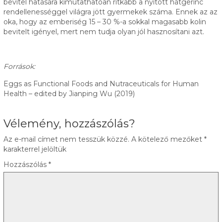
bevitel hatására kimutathatóan ritkább a nyitott hátgerinc
rendellenességgel világra jött gyermekek száma. Ennek az az
oka, hogy az emberiség 15 – 30 %-a sokkal magasabb kolin
bevitelt igényel, mert nem tudja olyan jól hasznosítani azt.
Források:
Eggs as Functional Foods and Nutraceuticals for Human
Health – edited by Jianping Wu (2019)
Vélemény, hozzászólás?
Az e-mail címet nem tesszük közzé.
A kötelező mezőket
*
karakterrel jelöltük
Hozzászólás
*