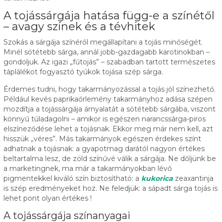
A tojássárgája hatása függ-e a színétől
– avagy színek és a tévhitek
Szokás a sárgája színéről megállapítani a tojás minőségét.
Minél sötétebb sárga, annál jobb-gazdagabb karotinokban –
gondoljuk. Az igazi „fűtojás” – szabadban tartott természetes
táplálékot fogyasztó tyúkok tojása szép sárga.
Érdemes tudni, hogy takarmányozással a tojás jól színezhető.
Például kevés paprikaőrlemény takarmányhoz adása szépen
mozdítja a tojássárgája árnyalatát a sötétebb sárgába, viszont
könnyű túladagolni – amikor is egészen narancssárga-piros
elszíneződése lehet a tojásnak. Ekkor meg már nem kell, azt
hisszük „véres”. Más takarmányok egészen érdekes színt
adhatnak a tojásnak: a gyapotmag darától nagyon értékes
beltartalma lesz, de zöld színűvé válik a sárgája. Ne dőljünk be
a marketingnek, ma már a takarmányokban lévő
pigmentekkel kiváló szín biztosítható: a
kukorica
zeaxantinja
is szép eredményeket hoz. Ne feledjük: a sápadt sárga tojás is
lehet pont olyan értékes !
A tojássárgája színanyagai