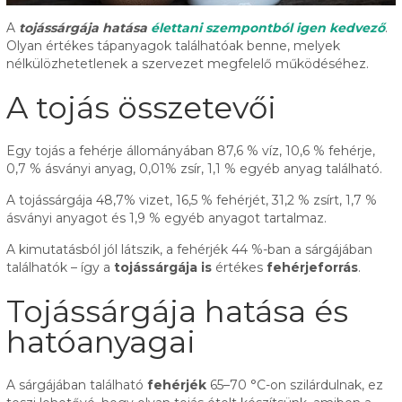
A
tojássárgája hatása
élettani szempontból igen kedvező
.
Olyan értékes tápanyagok találhatóak benne, melyek
nélkülözhetetlenek a szervezet megfelelő működéséhez.
A tojás összetevői
Egy tojás a fehérje állományában 87,6 % víz, 10,6 % fehérje,
0,7 % ásványi anyag, 0,01% zsír, 1,1 % egyéb anyag található.
A tojássárgája 48,7% vizet, 16,5 % fehérjét, 31,2 % zsírt, 1,7 %
ásványi anyagot és 1,9 % egyéb anyagot tartalmaz.
A kimutatásból jól látszik, a fehérjék 44 %-ban a sárgájában
találhatók – így a
tojássárgája is
értékes
fehérjeforrás
.
Tojássárgája hatása és
hatóanyagai
A sárgájában található
fehérjék
65–70 °C-on szilárdulnak, ez