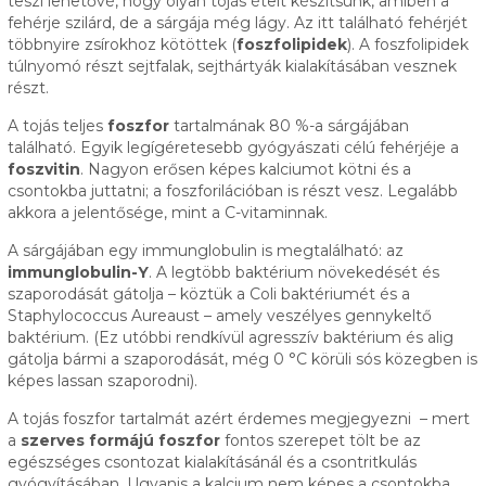
teszi lehetővé, hogy olyan tojás ételt készítsünk, amiben a
fehérje szilárd, de a sárgája még lágy. Az itt található fehérjét
többnyire zsírokhoz kötöttek (
foszfolipidek
). A foszfolipidek
túlnyomó részt sejtfalak, sejthártyák kialakításában vesznek
részt.
A tojás teljes
foszfor
tartalmának 80 %-a sárgájában
található. Egyik legígéretesebb gyógyászati célú fehérjéje a
foszvitin
. Nagyon erősen képes kalciumot kötni és a
csontokba juttatni; a foszforilációban is részt vesz. Legalább
akkora a jelentősége, mint a C-vitaminnak.
A sárgájában egy immunglobulin is megtalálható: az
immunglobulin-Y
. A legtöbb baktérium növekedését és
szaporodását gátolja – köztük a Coli baktériumét és a
Staphylococcus Aureaust – amely veszélyes gennykeltő
baktérium. (Ez utóbbi rendkívül agresszív baktérium és alig
gátolja bármi a szaporodását, még 0 °C körüli sós közegben is
képes lassan szaporodni).
A tojás foszfor tartalmát azért érdemes megjegyezni – mert
a
szerves formájú foszfor
fontos szerepet tölt be az
egészséges csontozat kialakításánál és a csontritkulás
gyógyításában. Ugyanis a kalcium nem képes a csontokba