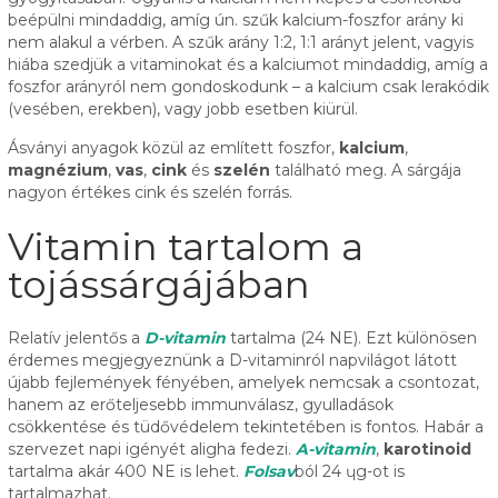
beépülni mindaddig, amíg ún. szűk kalcium-foszfor arány ki
nem alakul a vérben. A szűk arány 1:2, 1:1 arányt jelent, vagyis
hiába szedjük a vitaminokat és a kalciumot mindaddig, amíg a
foszfor arányról nem gondoskodunk – a kalcium csak lerakódik
(vesében, erekben), vagy jobb esetben kiürül.
Ásványi anyagok közül az említett foszfor,
kalcium
,
magnézium
,
vas
,
cink
és
szelén
található meg. A sárgája
nagyon értékes cink és szelén forrás.
Vitamin tartalom a
tojássárgájában
Relatív jelentős a
D-vitamin
tartalma (24 NE). Ezt különösen
érdemes megjegyeznünk a D-vitaminról napvilágot látott
újabb fejlemények fényében, amelyek nemcsak a csontozat,
hanem az erőteljesebb immunválasz, gyulladások
csökkentése és tüdővédelem tekintetében is fontos. Habár a
szervezet napi igényét aligha fedezi.
A-vitamin
,
karotinoid
tartalma akár 400 NE is lehet.
Folsav
ból 24 ɥg-ot is
tartalmazhat.