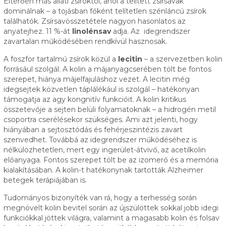
Eltérően más állati zsíroktól, ahol a telített zsírsavak
dominálnak – a tojásban főként telítetlen szénláncú zsírok
találhatók. Zsírsavösszetétele nagyon hasonlatos az
anyatejhez. 11 %-át
linolénsav
adja. Az idegrendszer
zavartalan működésében rendkívül hasznosak.
A foszfor tartalmú zsírok közül a
lecitin
– a szervezetben kolin
forrásául szolgál. A kolin a májanyagcserében tölt be fontos
szerepet, hiánya májelfajuláshoz vezet. A lecitin még
idegsejtek közvetlen táplálékául is szolgál – hatékonyan
támogatja az agy kongnitív funkcióit. A kolin kritikus
összetevője a sejten belüli folyamatoknak – a hidrogén metil
csoportra cserélésekor szükséges. Ami azt jelenti, hogy
hiányában a sejtosztódás és fehérjeszintézis zavart
szenvedhet. Továbbá az idegrendszer működéséhez is
nélkülözhetetlen, mert egy ingerület-átvivő, az acetilkolin
előanyaga. Fontos szerepet tölt be az izomerő és a memória
kialakításában. A kolin-t hatékonynak tartották Alzheimer
betegek terápiájában is.
Tudományos bizonyíték van rá, hogy a terhesség során
megnövelt kolin bevitel során az újszülöttek sokkal jobb idegi
funkciókkal jöttek világra, valamint a magasabb kolin és folsav