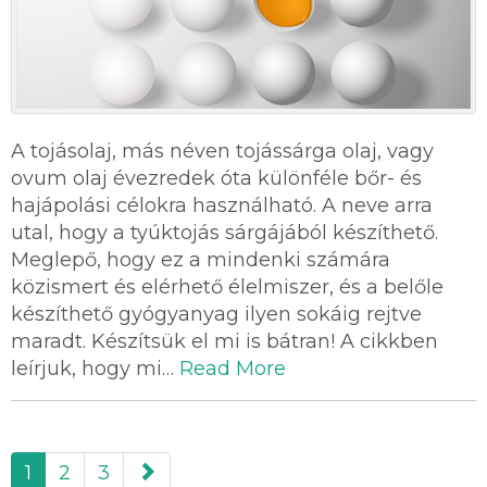
A tojásolaj, más néven tojássárga olaj, vagy
ovum olaj évezredek óta különféle bőr- és
hajápolási célokra használható. A neve arra
utal, hogy a tyúktojás sárgájából készíthető.
Meglepő, hogy ez a mindenki számára
közismert és elérhető élelmiszer, és a belőle
készíthető gyógyanyag ilyen sokáig rejtve
maradt. Készítsük el mi is bátran! A cikkben
leírjuk, hogy mi…
Read More
paging-
1
2
3