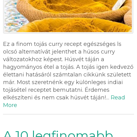
Ez a finom tojás curry recept egészséges ls
olcsó alternatívát jelenthet a húsos curry
változatokhoz képest. Húsvét táján a
hagyományos étel a tojás. A tojás igen kedvező
élettani hatásáról számtalan cikkünk született
már. Most szeretnénk egy különleges indiai
tojásétel receptet bemutatni. Érdemes
elkészíteni és nem csak húsvét táján!…
Read
More
A 10 legfinomabb