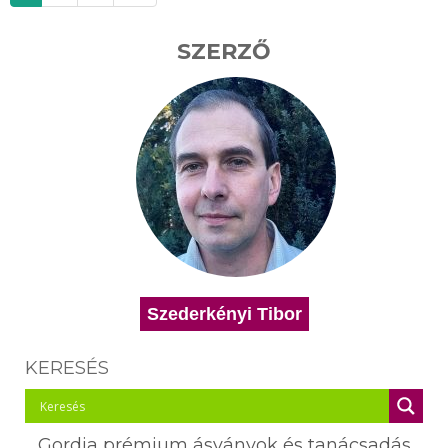
navigation
SZERZŐ
Szederkényi Tibor
KERESÉS
Gordia prémium ásványok és tanácsadás