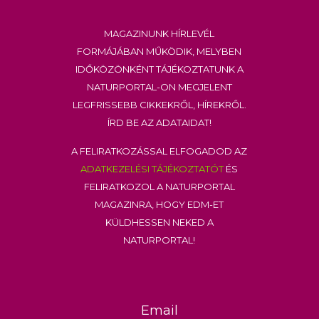
Magazinunk hírlevél
formájában működik, melyben
időközönként tájékoztatunk a
Naturportal-on megjelent
legfrissebb cikkekről, hírekről.
Írd be az adataidat!
A feliratkozással elfogadod az
adatkezelési tájékoztatót
és
feliratkozol a Naturportal
Magazinra, hogy EDM-et
küldhessen neked a
Naturportal!
Email