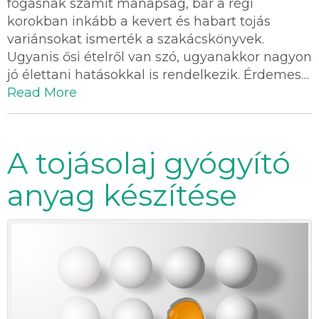
fogásnak számít manapság, bár a régi
korokban inkább a kevert és habart tojás
variánsokat ismerték a szakácskönyvek.
Ugyanis ősi ételről van szó, ugyanakkor nagyon
jó élettani hatásokkal is rendelkezik. Érdemes…
Read More
A tojásolaj gyógyító
anyag készítése