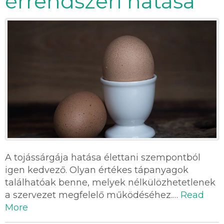
érrendszeri hatása
A tojássárgája hatása élettani szempontból
igen kedvező. Olyan értékes tápanyagok
találhatóak benne, melyek nélkülözhetetlenek
a szervezet megfelelő működéséhez.…
Read
More