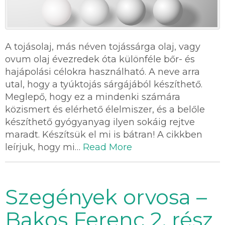
A tojásolaj, más néven tojássárga olaj, vagy
ovum olaj évezredek óta különféle bőr- és
hajápolási célokra használható. A neve arra
utal, hogy a tyúktojás sárgájából készíthető.
Meglepő, hogy ez a mindenki számára
közismert és elérhető élelmiszer, és a belőle
készíthető gyógyanyag ilyen sokáig rejtve
maradt. Készítsük el mi is bátran! A cikkben
leírjuk, hogy mi…
Read More
Szegények orvosa –
Bakos Ferenc 2. rész