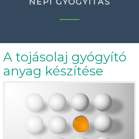
NÉPI GYÓGYÍTÁS
A tojásolaj gyógyító
anyag készítése