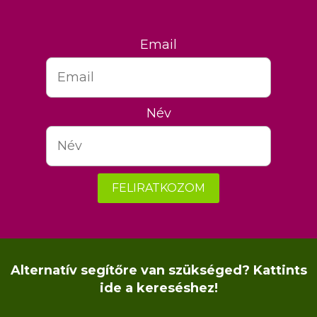
Email
Név
FELIRATKOZOM
Alternatív segítőre van szükséged? Kattints
ide a kereséshez!