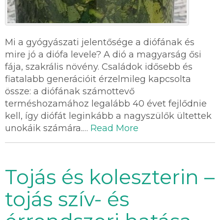
Mi a gyógyászati jelentősége a diófának és
mire jó a diófa levele? A dió a magyarság ősi
fája, szakrális növény. Családok idősebb és
fiatalabb generációit érzelmileg kapcsolta
össze: a diófának számottevő
terméshozamához legalább 40 évet fejlődnie
kell, így diófát leginkább a nagyszülők ültettek
unokáik számára.…
Read More
Tojás és koleszterin –
tojás szív- és