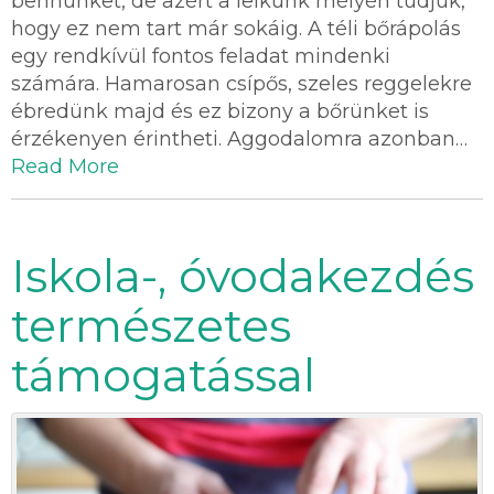
bennünket, de azért a lelkünk mélyén tudjuk,
hogy ez nem tart már sokáig. A téli bőrápolás
egy rendkívül fontos feladat mindenki
számára. Hamarosan csípős, szeles reggelekre
ébredünk majd és ez bizony a bőrünket is
érzékenyen érintheti. Aggodalomra azonban…
Read More
Iskola-, óvodakezdés
természetes
támogatással