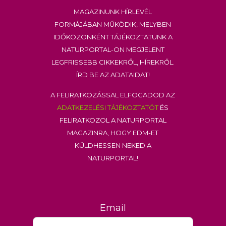
Magazinunk hírlevél
formájában működik, melyben
időközönként tájékoztatunk a
Naturportal-on megjelent
legfrissebb cikkekről, hírekről.
Írd be az adataidat!
A feliratkozással elfogadod az
adatkezelési tájékoztatót
és
feliratkozol a Naturportal
Magazinra, hogy EDM-et
küldhessen neked a
Naturportal!
Email