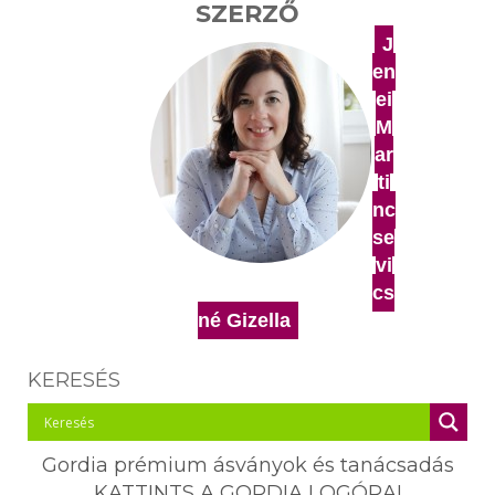
SZERZŐ
J
en
ei
M
ar
ti
nc
se
vi
cs
né Gizella
KERESÉS
Gordia prémium ásványok és tanácsadás
KATTINTS A GORDIA LOGÓRA!