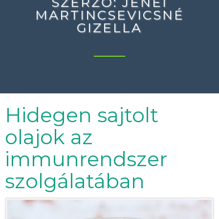
SZERZŐ:
JENEI
MARTINCSEVICSNÉ
GIZELLA
Hidegen sajtolt
olajok az
immunrendszer
szolgálatában