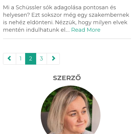
Mi a Schüssler sók adagolása pontosan és
helyesen? Ezt sokszor még egy szakembernek
is nehéz eldönteni. Nézzük, hogy milyen elvek
mentén indulhatunk el.…
Read More
paging-
1
2
3
navigation
SZERZŐ