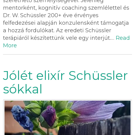
szerethető személyiségével. Jelenleg
mentorként, kognitív coaching szemlélettel és
Dr. W. Schüssler 200+ éve érvényes
felfedezései alapján konzulensként támogatja
a hozzá fordulókat. Az eredeti Schüssler
terápiáról készítettünk vele egy interjút.…
Read
More
Jólét elixír Schüssler
sókkal