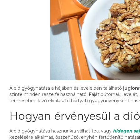
A dió gyógyhatása a héjában és leveleiben található
juglon
szinte minden része felhasználható. Fáját bútornak, levelét, 
termésében lévő elválasztó hártyát) gyógynövényként haszn
Hogyan érvényesül a di
A dió gyógyhatása hasznunkra válhat tea, vagy
hidegen sajt
kezelésére alkalmas, összehúzó, enyhén fertőtlenítő hatásán