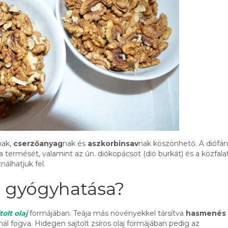
nak,
cserzőanyag
nak és
aszkorbinsav
nak köszönhető. A diófá
a termését, valamint az ún. diókopácsot (dió burkát) és a közfalat
álhatjuk fel.
ó gyógyhatása?
olt olaj
formájában. Teája más növényekkel társítva
hasmenés
ál fogva. Hidegen sajtolt zsíros olaj formájában pedig az