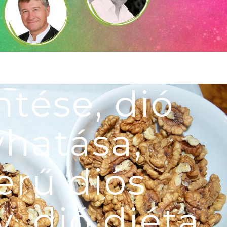
zterin szint
tése, dió
hatása,
erű diós
 dió diéta,