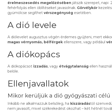
érelmeszesedés megelőzésében
játszik szerepet, napi
fehérfolyás ellen öblítéseket javasolnak.
Görvélykór
kezelésé
gyümölcse segíthet
vérszegénység
esetében.
A dió levele
A diólevelet augusztus végén érdemes gyűjteni, mert ekkor
magas vérnyomás, bélférgek
ellenszere, vagy például
vér
A diókopács
A diókopácsot
izzadás
, vagy
étvágytalanság
ellen használ
belőle.
Ellenjavallatok
Mikor kerüljük a dió gyógyászati célú
Inkább ne alkalmazzuk belsőleg, ha
kiszáradás
tól szenvedü
nem javasolt, mivel székrekedést okozhat – két hétnél tová