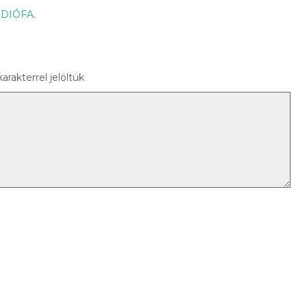
:
DIÓFA
.
arakterrel jelöltük