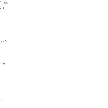
és és
ófa
tjuk.
ető
sa