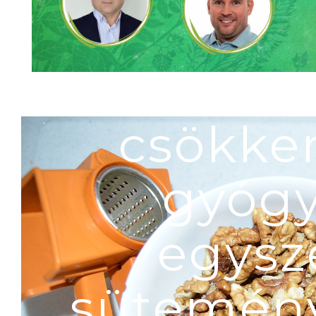
dió, koles
csökken
gyógy
egysz
sütemény,