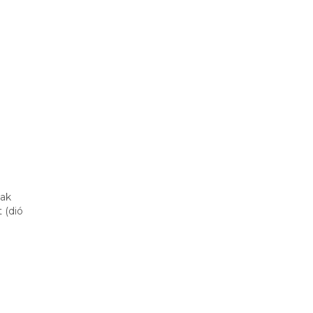
nak
 (dió