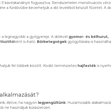
 2-3 kávéskanálnyit fogyasztva. Rendszertelen menstruációs vérz
re a fürdővízbe keverhetjük a dió leveléből készült főzetet. A di
 a legnagyobb a gyógyereje. A diólevél
gyomor- és bélhurut,
tisztító
ként is iható.
Bőrbetegségek
gyógyítására is használha
hatjuk fel többek között. Kiváló természetes
hajfesték
is nyerh
 alkalmazását?
nk, illetve, ha nagyon
legyengültünk
. Huzamosabb alakalmazá
bb ne használjuk kúraszerűen.