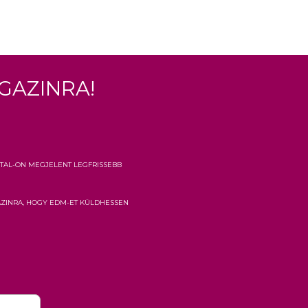
gazinra!
tal-on megjelent legfrissebb
azinra, hogy EDM-et küldhessen