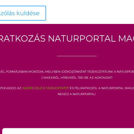
iratkozás Naturportal Ma
vél formájában működik, melyben időközönként tájékoztatunk a Naturpor
cikkekről, hírekről. Írd be az adataidat!
elfogadod az
adatkezelési tájékoztatót
és feliratkozol a Naturportal Mag
neked a Naturportal!