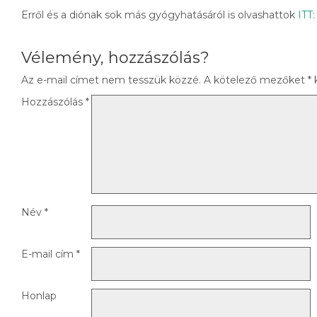
Erről és a diónak sok más gyógyhatásáról is olvashattok
ITT
Vélemény, hozzászólás?
Az e-mail címet nem tesszük közzé.
A kötelező mezőket
*
k
Hozzászólás
*
Név
*
E-mail cím
*
Honlap