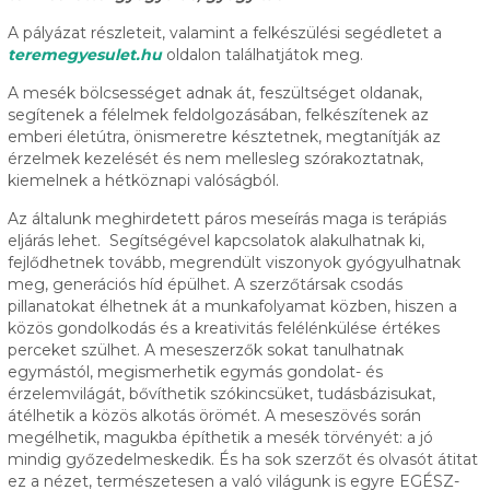
A pályázat részleteit, valamint a felkészülési segédletet a
teremegyesulet.hu
oldalon találhatjátok meg.
A mesék bölcsességet adnak át, feszültséget oldanak,
segítenek a félelmek feldolgozásában, felkészítenek az
emberi életútra, önismeretre késztetnek, megtanítják az
érzelmek kezelését és nem mellesleg szórakoztatnak,
kiemelnek a hétköznapi valóságból.
Az általunk meghirdetett páros meseírás maga is terápiás
eljárás lehet. Segítségével kapcsolatok alakulhatnak ki,
fejlődhetnek tovább, megrendült viszonyok gyógyulhatnak
meg, generációs híd épülhet. A szerzőtársak csodás
pillanatokat élhetnek át a munkafolyamat közben, hiszen a
közös gondolkodás és a kreativitás felélénkülése értékes
perceket szülhet. A meseszerzők sokat tanulhatnak
egymástól, megismerhetik egymás gondolat- és
érzelemvilágát, bővíthetik szókincsüket, tudásbázisukat,
átélhetik a közös alkotás örömét. A meseszövés során
megélhetik, magukba építhetik a mesék törvényét: a jó
mindig győzedelmeskedik. És ha sok szerzőt és olvasót átitat
ez a nézet, természetesen a való világunk is egyre EGÉSZ-