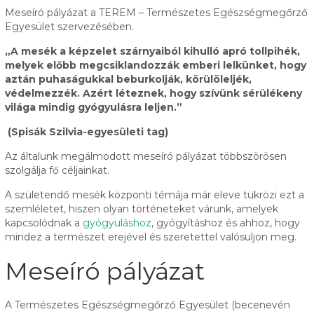
Meseíró pályázat a TEREM – Természetes Egészségmegőrző
Egyesület szervezésében.
„A mesék a képzelet szárnyaiból kihulló apró tollpihék,
melyek előbb megcsiklandozzák emberi lelkünket, hogy
aztán puhaságukkal beburkolják, körülöleljék,
védelmezzék. Azért léteznek, hogy szívünk sérülékeny
világa mindig gyógyulásra leljen.”
(Spisák Szilvia-egyesületi tag)
Az általunk megálmodott meseíró pályázat többszörösen
szolgálja fő céljainkat.
A születendő mesék központi témája már eleve tükrözi ezt a
szemléletet, hiszen olyan történeteket várunk, amelyek
kapcsolódnak a
gyógyuláshoz
, gyógyításhoz és ahhoz, hogy
mindez a természet erejével és szeretettel valósuljon meg.
Meseíró pályázat
A Természetes Egészségmegőrző Egyesület (becenevén