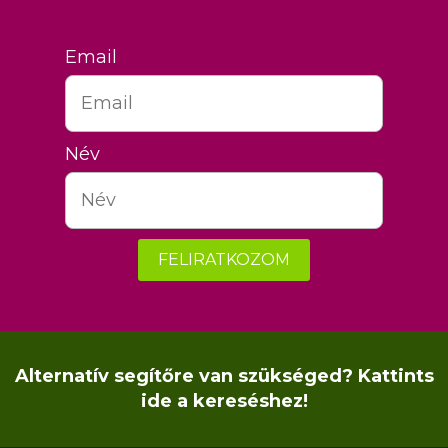
Email
Név
FELIRATKOZOM
Alternatív segítőre van szükséged? Kattints
ide a kereséshez!