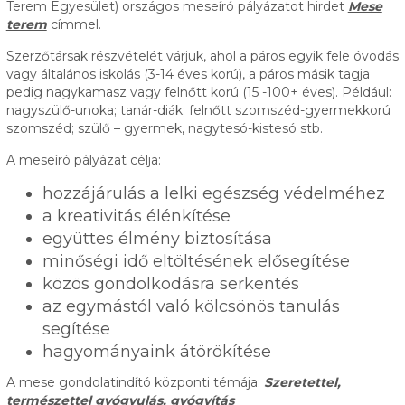
Terem Egyesület) országos meseíró pályázatot hirdet
Mese
terem
címmel.
Szerzőtársak részvételét várjuk, ahol a páros egyik fele óvodás
vagy általános iskolás (3-14 éves korú), a páros másik tagja
pedig nagykamasz vagy felnőtt korú (15 -100+ éves). Például:
nagyszülő-unoka; tanár-diák; felnőtt szomszéd-gyermekkorú
szomszéd; szülő – gyermek, nagytesó-kistesó stb.
A meseíró pályázat célja:
hozzájárulás a lelki egészség védelméhez
a kreativitás élénkítése
együttes élmény biztosítása
minőségi idő eltöltésének elősegítése
közös gondolkodásra serkentés
az egymástól való kölcsönös tanulás
segítése
hagyományaink átörökítése
A mese gondolatindító központi témája:
Szeretettel,
természettel gyógyulás, gyógyítás