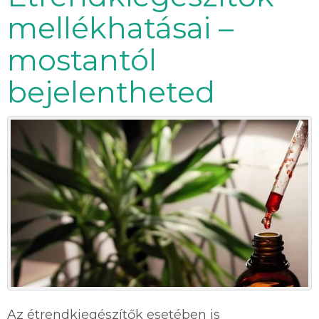
mellékhatásai –
mostantól
bejelentheted
Az étrendkiegészítők esetében is