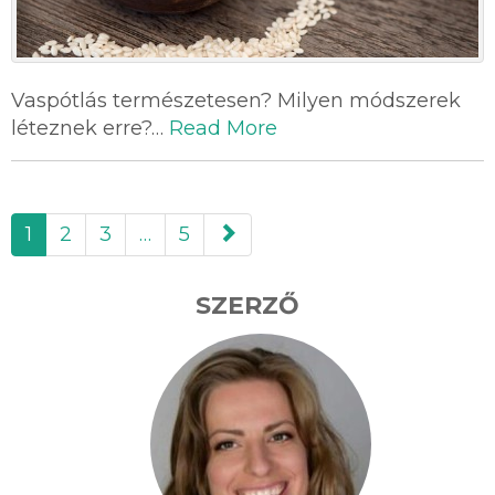
Vaspótlás természetesen? Milyen módszerek
léteznek erre?…
Read More
paging-
1
2
3
…
5
navigation
SZERZŐ