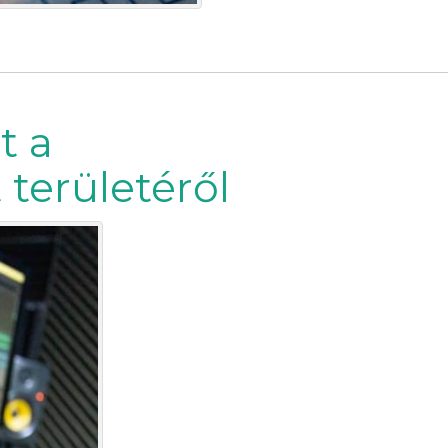
t a
területéről