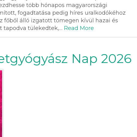
gkezdhesse több hónapos magyarországi
ámított, fogadtatása pedig híres uralkodókéhoz
z főből álló izgatott tömegen kívül hazai és
kát tapodva tülekedtek,…
Read More
etgyógyász Nap 2026