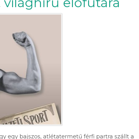
világhírű előfutára
y egy bajszos, atlétatermetű férfi partra szállt a