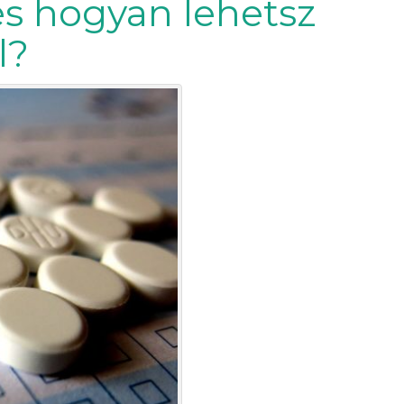
és hogyan lehetsz
l?