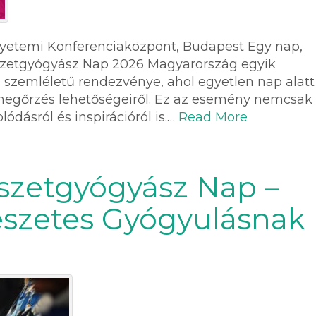
Egyetemi Konferenciaközpont, Budapest Egy nap,
észetgyógyász Nap 2026 Magyarország egyik
 szemléletű rendezvénye, ahol egyetlen nap alatt
megőrzés lehetőségeiről. Ez az esemény nemcsak
ódásról és inspirációról is.…
Read More
észetgyógyász Nap –
észetes Gyógyulásnak