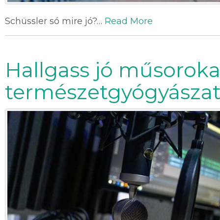
Schüssler só mire jó?…
Read More
Hallgass jó műsoroka
természetgyógyászat 