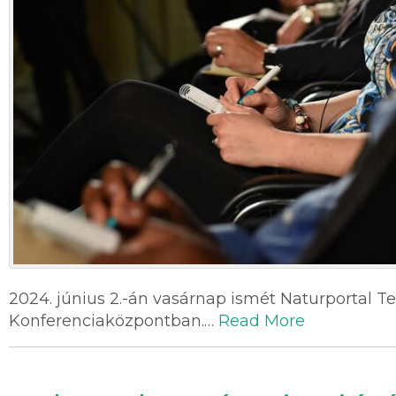
2024. június 2.-án vasárnap ismét Naturportal T
Konferenciaközpontban.…
Read More