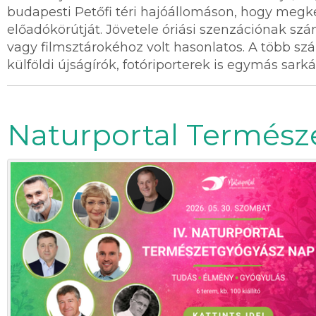
budapesti Petőfi téri hajóállomáson, hogy me
előadókörútját. Jövetele óriási szenzációnak sz
vagy filmsztárokéhoz volt hasonlatos. A több szá
külföldi újságírók, fotóriporterek is egymás sar
Naturportal Termész