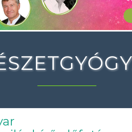
ÉSZETGYÓGY
yar