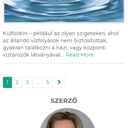
Külföldön – például az olyan szigeteken, ahol
az állandó vízfolyások nem biztosítottak,
gyakran találkozni a házi, vagy központi
víztározók látványával.…
Read More
paging-
1
2
3
…
5
navigation
SZERZŐ