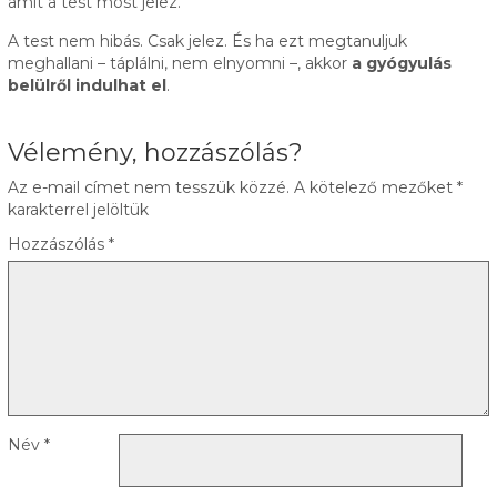
amit a test most jelez.
A test nem hibás. Csak jelez. És ha ezt megtanuljuk
meghallani – táplálni, nem elnyomni –, akkor
a gyógyulás
belülről indulhat el
.
Vélemény, hozzászólás?
Az e-mail címet nem tesszük közzé.
A kötelező mezőket
*
karakterrel jelöltük
Hozzászólás
*
Név
*