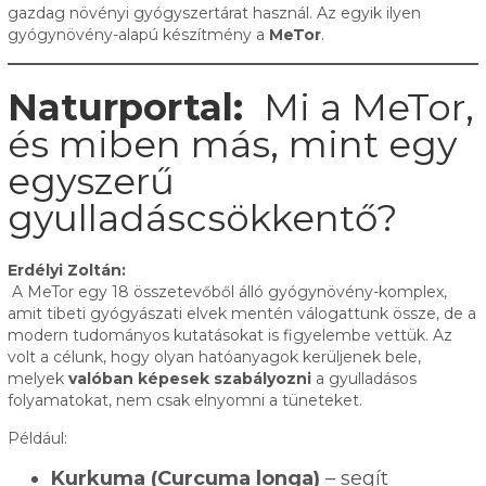
gazdag növényi gyógyszertárat használ. Az egyik ilyen
gyógynövény-alapú készítmény a
MeTor
.
Naturportal:
Mi a MeTor,
és miben más, mint egy
egyszerű
gyulladáscsökkentő?
Erdélyi Zoltán:
A MeTor egy 18 összetevőből álló gyógynövény-komplex,
amit tibeti gyógyászati elvek mentén válogattunk össze, de a
modern tudományos kutatásokat is figyelembe vettük. Az
volt a célunk, hogy olyan hatóanyagok kerüljenek bele,
melyek
valóban képesek szabályozni
a gyulladásos
folyamatokat, nem csak elnyomni a tüneteket.
Például:
Kurkuma (Curcuma longa)
– segít