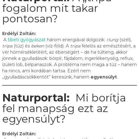
fogalom mit takar
pontosan?
Erdélyi Zoltán:
A
tibeti gyógyászat
három energiával dolgozik:
rlung
(szél),
tripa
(tűz) és
beken
(víz-föld). A
tripa
felelős az emésztésért, a
vér hőmérsékletéért, az éberségért – de ha túlteng, akkor
jönnek a gyulladások: bőrpír, fájdalom, ingerlékenység, reflux,
ízületi lob, bélpanaszok. A probléma nem maga a tűz – hanem
ha nincs, ami kordában tartsa. Ezért nem
„gyulladáscsökkentőt” keresünk, hanem
egyensúlyt
.
Naturportal:
Mi borítja
fel manapság ezt az
egyensúlyt?
Erdélyi Zoltán: