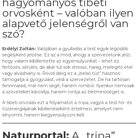
hagyományos tibeti
orvosként – valóban ilyen
alapvető jelenségről van
szó?
Erdélyi Zoltán:
Valójában a gyulladás a test egyik legősibb
segélykérő jelzése. Ez az a mód, ahogy a szervezetünk jelzi,
hogy valami kibillentette az egyensúlyunkat – lehet ez
fertőzés, sérülés, de akár túl sok stressz, harag, melegítő étel
vagy alváshiány is. Rövid ideig ez a „belső tűz” hasznos:
támogatja a gyógyulást, védi a szervezetet. De ha tartósan
fennmarad, már nem segít, hanem rombol. Ilyenkor nemcsak
a szöveteket károsítja, hanem rontja az életminőséget is.
A tibeti orvoslás ezt a folyamatot a
tripa
, vagyis a test hő- és
tűzenergiájának kibillenéseként értelmezi, amelyet nem
elnyomni, hanem kiegyensúlyozni kell.
Naturportal:
A „tripa”