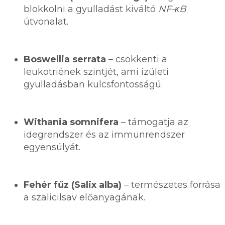
blokkolni a gyulladást kiváltó
NF-κB
útvonalat.
Boswellia serrata
– csökkenti a
leukotriének szintjét, ami ízületi
gyulladásban kulcsfontosságú.
Withania somnifera
– támogatja az
idegrendszer és az immunrendszer
egyensúlyát.
Fehér fűz (Salix alba)
– természetes forrása
a szalicilsav előanyagának.