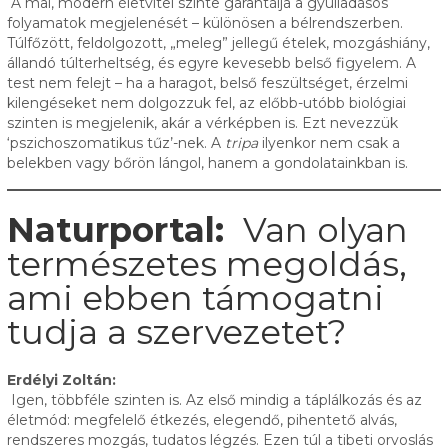
A mai, modern életvitel szinte garantálja a gyulladásos
folyamatok megjelenését – különösen a bélrendszerben.
Túlfőzött, feldolgozott, „meleg” jellegű ételek, mozgáshiány,
állandó túlterheltség, és egyre kevesebb belső figyelem. A
test nem felejt – ha a haragot, belső feszültséget, érzelmi
kilengéseket nem dolgozzuk fel, az előbb-utóbb biológiai
szinten is megjelenik, akár a vérképben is. Ezt nevezzük
‘pszichoszomatikus tűz’-nek. A
tripa
ilyenkor nem csak a
belekben vagy bőrön lángol, hanem a gondolatainkban is.
Naturportal:
Van olyan
természetes megoldás,
ami ebben támogatni
tudja a szervezetet?
Erdélyi Zoltán:
Igen, többféle szinten is. Az első mindig a táplálkozás és az
életmód: megfelelő étkezés, elegendő, pihentető alvás,
rendszeres mozgás, tudatos légzés. Ezen túl a tibeti orvoslás