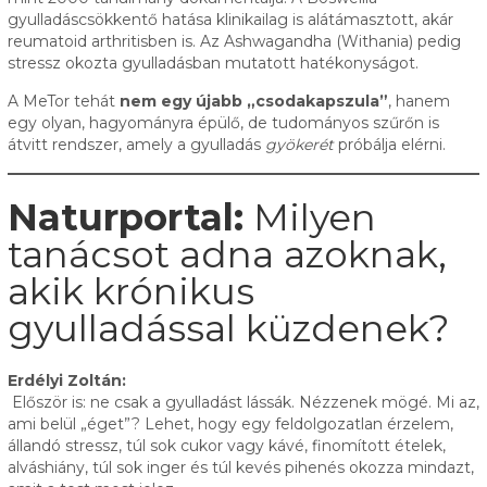
gyulladáscsökkentő hatása klinikailag is alátámasztott, akár
reumatoid arthritisben is. Az Ashwagandha (Withania) pedig
stressz okozta gyulladásban mutatott hatékonyságot.
A MeTor tehát
nem egy újabb „csodakapszula”
, hanem
egy olyan, hagyományra épülő, de tudományos szűrőn is
átvitt rendszer, amely a gyulladás
gyökerét
próbálja elérni.
Naturportal:
Milyen
tanácsot adna azoknak,
akik krónikus
gyulladással küzdenek?
Erdélyi Zoltán:
Először is: ne csak a gyulladást lássák. Nézzenek mögé. Mi az,
ami belül „éget”? Lehet, hogy egy feldolgozatlan érzelem,
állandó stressz, túl sok cukor vagy kávé, finomított ételek,
alváshiány, túl sok inger és túl kevés pihenés okozza mindazt,