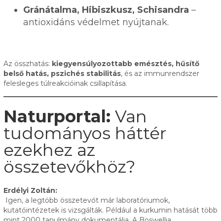
Gránátalma, Hibiszkusz, Schisandra
–
antioxidáns védelmet nyújtanak.
Az összhatás:
kiegyensúlyozottabb emésztés, hűsítő
belső hatás, pszichés stabilitás
, és az immunrendszer
felesleges túlreakcióinak csillapítása.
Naturportal:
Van
tudományos háttér
ezekhez az
összetevőkhöz?
Erdélyi Zoltán:
Igen, a legtöbb összetevőt már laboratóriumok,
kutatóintézetek is vizsgálták. Például a kurkumin hatását több
mint 2000 tanulmány dokumentálja. A Boswellia