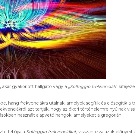
 akár gyakorlott hallgató vagy a „
Solfeggio frekvenciák
” kifejez
re, hang frekvenciákra utalnak, amelyek segítik és elősegítik a t
kvenciákról azt tartják, hogy az ókori történelemre nyúlnak viss
allásokban használt alapvető hangok, amelyeket a gregorián
.
te fel újra a
Solfeggio frekvenciákat
, visszahozva azok előnyeit 