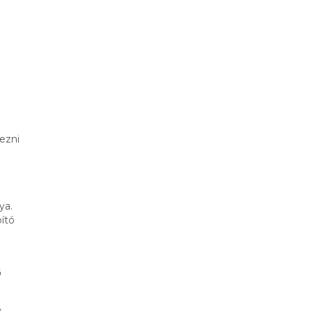
ezni
ya.
ító
ő
y