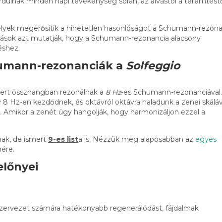
dulnak minden napi tevékenység során, az alvástól a teremtéstő
melyek megerősítik a hihetetlen hasonlóságot a Schumann-rezona
tások azt mutatják, hogy a Schumann-rezonancia alacsony
éshez.
umann-rezonanciák a
Solfeggio
 mert összhangban rezonálnak a
8 Hz
-es Schumann-rezonanciával.
8 Hz-en kezdődnek, és oktávról oktávra haladunk a zenei skáláv
 Amikor a zenét úgy hangolják, hogy harmonizáljon ezzel a
ak, de ismert
9-es list
a is. Nézzük meg alaposabban az
egyes
mére.
lőnyei
szervezet számára hatékonyabb regenerálódást, fájdalmak