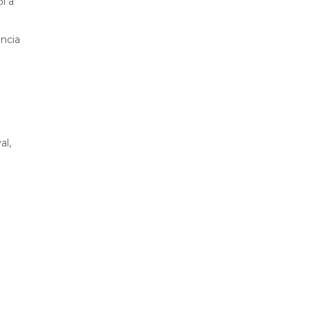
l a
ncia
al,