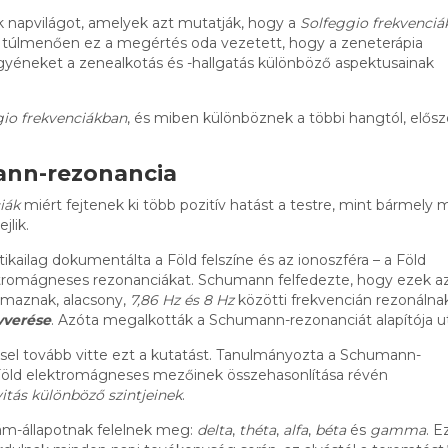
k napvilágot, amelyek azt mutatják, hogy a
Solfeggio frekvenciá
zen túlmenően ez a megértés oda vezetett, hogy a zeneterápia
gyéneket a zenealkotás és -hallgatás különböző aspektusainak
gio frekvenciákban
, és miben különböznek a többi hangtól, előszö
ann-rezonancia
iák
miért fejtenek ki több pozitív hatást a testre, mint bármely 
lik.
ailag dokumentálta a Föld felszíne és az ionoszféra – a Föld
ektromágneses rezonanciákat. Schumann felfedezte, hogy ezek a
rmaznak, alacsony,
7,86 Hz és 8 Hz
közötti frekvencián rezonálnak
vverése
. Azóta megalkották a Schumann-rezonanciát alapítója u
sel tovább vitte ezt a kutatást. Tanulmányozta a Schumann-
a Föld elektromágneses mezőinek összehasonlítása révén
itás különböző szintjeinek
.
lám-állapotnak felelnek meg:
delta
,
théta
,
alfa
,
béta
és
gamma
. E