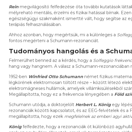
Rein
megvilágosító felfedezése óta további kutatások látta
mélyreható mentális, érzelmi és fizikai hatással bírnak. E
egészségügyi szakmaként ismertté vált, hogy segítse az e
terápiás felhasználásában.
Ahhoz azonban, hogy megértsük, mi a különleges a
Solfeg
fontos megérteni a Schumann-rezonanciát.
Tudományos hangolás és a Schum
Felmerülhet benned az a kérdés, hogy a
Solfeggio frekvenc
hang vagy hangnem. A válasz a Schumann-rezonanciában rej
1952-ben
Winfried Otto Schumann
német fizikus matematik
légkörének elektromosan töltött része – között létező el
elektromágneses hullámok, amelyek villámkisülésekből szá
Megállapította, hogy ez a frekvencia lényegében a
Föld szí
Schumann utódja, a doktorjelölt
Herbert L. König
egy lépés
rezonanciák közötti kapcsolatot, és az EEG-felvételek és 
megállapította, hogy ezek
megfelelnek az emberi agyi aktiv
König
felfedezte, hogy a rezonanciák öt különböző agyhul