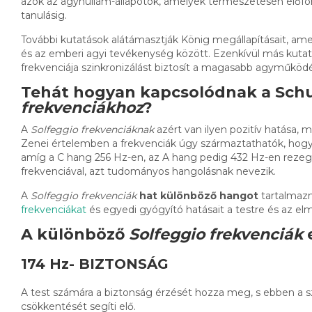
azok az agyhullám-állapotok, amelyek természetesen előfor
tanulásig.
További kutatások alátámasztják König megállapításait, a
és az emberi agyi tevékenység között. Ezenkívül más kuta
frekvenciája szinkronizálást biztosít a magasabb agyműköd
Tehát hogyan kapcsolódnak a Sch
frekvenciákhoz
?
A
Solfeggio frekvenciáknak
azért van ilyen pozitív hatása,
Zenei értelemben a frekvenciák úgy származtathatók, hogy 
amíg a C hang 256 Hz-en, az A hang pedig 432 Hz-en rezeg.
frekvenciával, azt tudományos hangolásnak nevezik.
A
Solfeggio frekvenciák
hat különböző hangot
tartalmazn
frekvenciákat
és egyedi gyógyító hatásait a testre és az el
A különböző
Solfeggio frekvenciák
e
174 Hz- BIZTONSÁG
A test számára a biztonság érzését hozza meg, s ebben a 
csökkentését segíti elő.