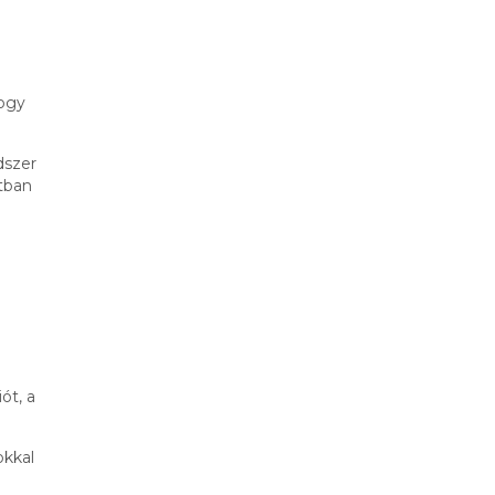
hogy
dszer
atban
ót, a
okkal