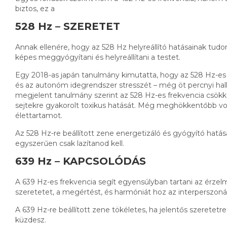
biztos, ez a
528 Hz – SZERETET
Annak ellenére, hogy az 528 Hz helyreállító hatásainak tud
képes meggyógyítani és helyreállítani a testet.
Egy 2018-as japán tanulmány kimutatta, hogy az 528 Hz-es 
és az autonóm idegrendszer stresszét – még öt percnyi hallg
megjelent tanulmány szerint az 528 Hz-es frekvencia csökke
sejtekre gyakorolt toxikus hatását. Még meghökkentőbb volt,
élettartamot.
Az 528 Hz-re beállított zene energetizáló és gyógyító hatás
egyszerűen csak lazítanod kell.
639 Hz –
KAPCSOLÓDÁS
A 639 Hz-es frekvencia segít egyensúlyban tartani az érzelm
szeretetet, a megértést, és harmóniát hoz az interperszonál
A 639 Hz-re beállított zene tökéletes, ha jelentős szeretetre
küzdesz.