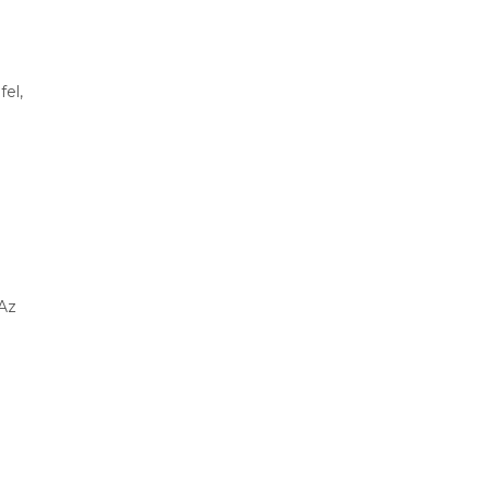
el,
 Az