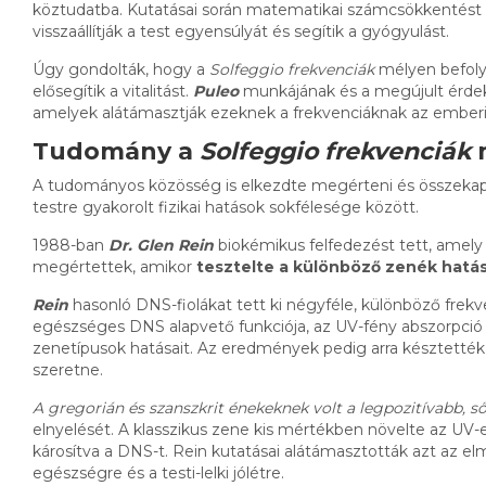
köztudatba. Kutatásai során matematikai számcsökkentést 
visszaállítják a test egyensúlyát és segítik a gyógyulást.
Úgy gondolták, hogy a
Solfeggio frekvenciák
mélyen befolyá
elősegítik a vitalitást.
Puleo
munkájának és a megújult érdek
amelyek alátámasztják ezeknek a frekvenciáknak az emberi s
Tudomány a
Solfeggio frekvenciák
A tudományos közösség is elkezdte megérteni és összekapc
testre gyakorolt ​​fizikai hatások sokfélesége között.
1988-ban
Dr. Glen Rein
biokémikus felfedezést tett, amely 
megértettek, amikor
tesztelte a különböző zenék hatá
Rein
hasonló DNS-fiolákat tett ki négyféle, különböző frekve
egészséges DNS alapvető funkciója, az UV-fény abszorpció
zenetípusok hatásait. Az eredmények pedig arra késztették,
szeretne.
A gregorián és szanszkrit énekeknek volt a legpozitívabb, s
elnyelését. A klasszikus zene kis mértékben növelte az UV-
károsítva a DNS-t. Rein kutatásai alátámasztották azt az e
egészségre és a testi-lelki jólétre.