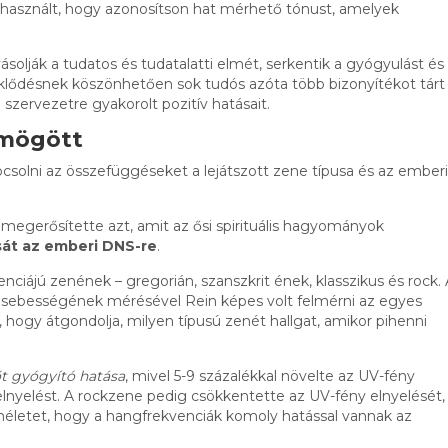
használt, hogy azonosítson hat mérhető tónust, amelyek
solják a tudatos és tudatalatti elmét, serkentik a gyógyulást és
lődésnek köszönhetően sok tudós azóta több bizonyítékot tárt f
zervezetre gyakorolt pozitív hatásait.
mögött
solni az összefüggéseket a lejátszott zene típusa és az emberi
megerősítette azt, amit az ősi spirituális hagyományok
sát az emberi DNS-re
.
nciájú zenének – gregorián, szanszkrit ének, klasszikus és rock.
 sebességének mérésével Rein képes volt felmérni az egyes
 hogy átgondolja, milyen típusú zenét hallgat, amikor pihenni
őt gyógyító hatása
, mivel 5-9 százalékkal növelte az UV-fény
elnyelést. A rockzene pedig csökkentette az UV-fény elnyelését,
lméletet, hogy a hangfrekvenciák komoly hatással vannak az