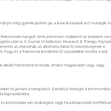
ománya még gyerekcipőben jár, a korai kutatások azt mutatják, 
frekvenciára hangolt zene jelentősen csökkenti az endokrin ren
atás után is. A Journal of Addiction Research & Therapy folyóir
ntette az etanolnak, az alkoholos italok fő összetevőjének a
 hogy ez a frekvencia körülbelül 20 százalékkal növelte a sejt
ai ideális háttérzenévé teszik, amikor magad alatt vagy, vagy
eket és javítani a hangulatot. Ezenkívül elősegíti a kommunikáci
is kapcsolatokba.
 és pozitivitásra van szükséged, vagy ha párkapcsolati konfliktus