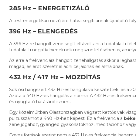
285 Hz – ENERGETIZÁLÓ
A test energetikai mezőjére hatva segíti annak újraépítő folya
396 Hz – ELENGEDÉS
A 396 Hz-re hangolt zene segít eltávolítani a tudatalatti f
tudatalatti negatív hiedelmek megszüntetésében is, amelye
Az erre a frekvenciára hangolt zenehallgatás akkor a legh
magad, és erőt szeretnél adni céljaidnak és álmaidnak.
432 Hz / 417 Hz – MOZDÍTÁS
Sok ősi hangszert 432 Hz-es hangolásra készítettek, és a 2
Azóta a 440 Hz-es hangolás a norma. A 432 Hz-es frekvenci
és nyugtató hatásáról ismert.
Egy közelmúltban Olaszországban végzett kettős vak vizsgál
pulzusszámot a 440 Hz-hez képest. Ez a frekvencia a
béke 
zene jógához, gyengéd gyakorlatokhoz, meditációhoz vagy
Egyes források szerint nem a 432 Hz-es frekvencia, hanem a