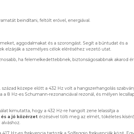
matát beindítani, feltölt erővel, energiával.
élelmeket, aggodalmakat és a szorongást. Segít a bűntudat és a
k elzárják a személyes célok eléréséhez vezető utat.
asznosabb, ha felemelkedettebbnek, biztonságosabbnak akarod ér
0. század közepe előtt a 432 Hz volt a hangszerhangolás szabván
a a 8 Hz-es Schumann-rezonanciával rezonál, és mélyen lecsillap
at kimutatta, hogy a 432 Hz-re hangolt zene lelassítja a
és a jó közérzet
érzésével tölti meg az elmét, tökéletes kísér
 alváshoz.
 417 Hz-es frekvencia tartozik a Solfeggio frekvenciák közé. Eg