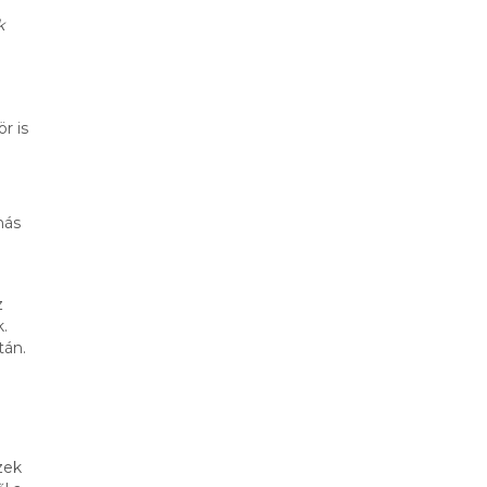
k
r is
más
z
.
tán.
zek