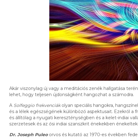
Akár viszonylag új vagy a meditációs zenék hallgatása terén,
lehet, hogy teljesen újdonságként hangozhat a számodra.
A
Solfeggio frekvenciák
olyan speciális hangokra, hangszínek
és a lélek egészségének különböző aspektusait. Ezekről a fre
és állítólag a nyugati kereszténységben és a kelet-indiai v
szerzetesek és az ősi indiai szanszkrit énekekben énekeltek
Dr. Joseph Puleo
orvos és kutató az 1970-es években fedez