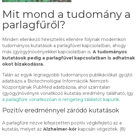
Mit mond a tudomány a
parlagfűről?
Minden ellenkező híresztelés ellenére folynak modernkori
tudományos kutatások a parlagfűvel kapcsolatban, ahogy
más (gyógy)növényekkel kapcsolatban is.
A tudományos
kutatások pedig a parlagfűvel kapcsolatban is adhatnak
okot bizakodásra.
Talán az egyik legnagyobb tudományos publikációkat gyűjtő
adatbázis a Biotechnológiai Információk Nemzeti
Központjának PubMed adatbázisa, ahol számtalan
(gyógy)növényre vonatkozó kutatási eredmény található, így
a parlagfűre vonatkozóan is rengeteg találatot kapunk
.
Pozitív eredménnyel záródó kutatások
A parlagfűre nézve kifejezetten pozitív végkifejletű az a
kutatás, melyet az
Alzheimer-kór
kapcsán végeztek. (8)