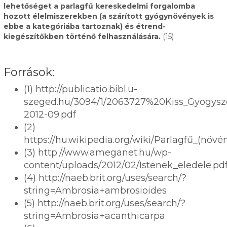
lehetőséget a parlagfű kereskedelmi forgalomba
hozott élelmiszerekben (a szárított gyógynövények is
ebbe a kategóriába tartoznak) és étrend-
kiegészítőkben történő felhasználására.
(15)
Források:
(1) http://publicatio.bibl.u-
szeged.hu/3094/1/2063727%20Kiss_Gyogysz
2012-09.pdf
(2)
https://hu.wikipedia.org/wiki/Parlagfű_(nö
(3) http://www.ameganet.hu/wp-
content/uploads/2012/02/Istenek_eledele.pd
(4) http://naeb.brit.org/uses/search/?
string=Ambrosia+ambrosioides
(5) http://naeb.brit.org/uses/search/?
string=Ambrosia+acanthicarpa