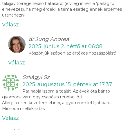
talajjavito/regeneráló hatásárol (elvileg innen a ‘parlag’fu
elnevezes), ha még érdekli a téma esetleg ennek érdemes
utananezni
Válasz
dr Jung Andrea
2025. június 2. hétfő at 06:08
Köszönjük szépen az értékes hozzászólást!
Válasz
Szilágyi Sz
2025. augusztus 15. péntek at 17:37
Pár napja iszom a teáját. Az évek óta bántó
gyomorsavam egy csapásra rendbe jött.
Allergia ellen kezdtem el inni, a gyomrom lett jobban…
Micsoda mellékhatás
Válasz