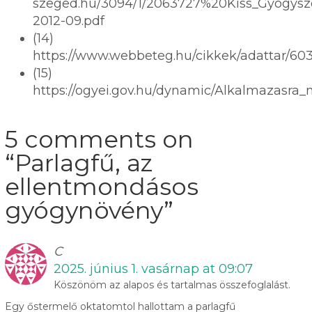
szeged.hu/3094/1/2063727%20Kiss_Gyogysz
2012-09.pdf
(14)
https://www.webbeteg.hu/cikkek/adattar/603
(15)
https://ogyei.gov.hu/dynamic/Alkalmazasra
5 comments on
“
Parlagfű, az
ellentmondásos
gyógynövény
”
C
2025. június 1. vasárnap at 09:07
Köszönöm az alapos és tartalmas összefoglalást.
Egy őstermelő oktatomtol hallottam a parlagfű