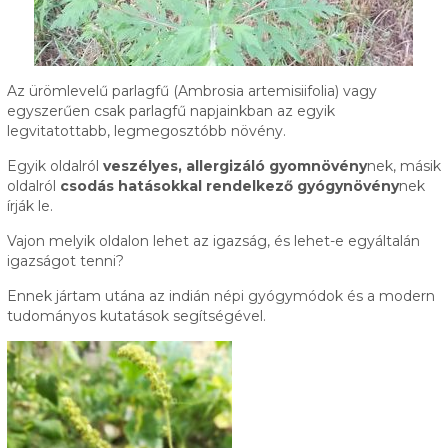
Az ürömlevelű parlagfű (Ambrosia artemisiifolia) vagy
egyszerűen csak parlagfű napjainkban az egyik
legvitatottabb, legmegosztóbb növény.
Egyik oldalról
veszélyes, allergizáló gyomnövény
nek, másik
oldalról
csodás hatásokkal rendelkező gyógynövény
nek
írják le.
Vajon melyik oldalon lehet az igazság, és lehet-e egyáltalán
igazságot tenni?
Ennek jártam utána az indián népi gyógymódok és a modern
tudományos kutatások segítségével.