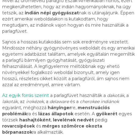
Mivel az ürömlevelű parlagfű Észak-Amerikában honos, ezért
megkerülhetetlen, hogy az indián hagyományoknak, ha úgy
tetszik, az
indián népi gyógyászat
nak is utánajárjunk. Éppen
ezért amerikai weboldalakon is kutakodtam, hogy
megtudjam, az indiánok vajon hogyan és mire használták a
parlagfüvet.
Sajnos a hosszas kutakodás sem sok eredményre vezetett.
Mindössze néhány gyógynövényes weboldalt és egy amerikai
egyetemi adatbázist találtam, amelyek egyáltalán megemlítik
a parlagfű bármilyen gyógyhatását, gyógyászati
felhasználását. A legfigyelemre méltóbbnak egy ehető
növényekkel foglalkozó weboldal bizonyult, amely igen
hosszú, részletes cikket közölt a parlagfűről, ám sajnos nem
azzal az eredménnyel, amire vártam.
Az egyik forrás szerint
a parlagfüvet használták a
dakoták
, a
lakoták
, az
irokézek
, a
delaware
és a
cherokee indiánok
egyaránt, méghozzá
hányinger
re,
menstruációs
problémák
ra és
lázas állapotok
esetén. A
gyökerét
egyes
törzsek
hashajtóként
,
levelének nedvét
pedig
rovarcsípések
és
mérges szömörce okozta
bőrpanaszok
ra alkalmazták.