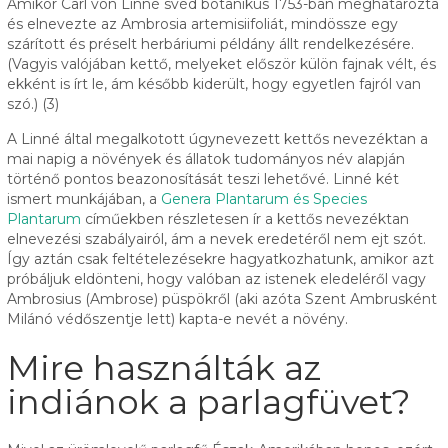
Amikor Carl von Linné svéd botanikus 1753-ban meghatározta
és elnevezte az Ambrosia artemisiifoliát, mindössze egy
szárított és préselt herbáriumi példány állt rendelkezésére.
(Vagyis valójában kettő, melyeket először külön fajnak vélt, és
ekként is írt le, ám később kiderült, hogy egyetlen fajról van
szó.) (3)
A Linné által megalkotott úgynevezett kettős nevezéktan a
mai napig a növények és állatok tudományos név alapján
történő pontos beazonosítását teszi lehetővé. Linné két
ismert munkájában, a
Genera Plantarum és Species
Plantarum
címűekben részletesen ír a kettős nevezéktan
elnevezési szabályairól, ám a nevek eredetéről nem ejt szót.
Így aztán csak feltételezésekre hagyatkozhatunk, amikor azt
próbáljuk eldönteni, hogy valóban az istenek eledeléről vagy
Ambrosius (Ambrose) püspökről (aki azóta Szent Ambrusként
Milánó védőszentje lett) kapta-e nevét a növény.
Mire használták az
indiánok a parlagfüvet?