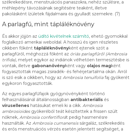
székrekedésre, menstruációs panaszokra, nehéz szülésre, a
méhlepény távozásának segítésére teaként, illetve
pakolásként ízületek fájdalmaira és gyulladt szemekre. (7)
A parlagfű, mint tápláléknövény
És akkor jöjjön az
üdítő kivételnek számító
, ehető gyomokkal
foglalkozó amerikai weboldal. A hosszú és igen részletes
cikkben főként
tápláléknövény
ként ejtenek szót a
parlagfűről, méghozzá főként az
óriás parlagfűről (Ambrosia
trifida)
, melyet egykor az indiánok vélhetően termesztésbe is
vontak, illetve
gabonanövény
ként vagy
olajos mag
ként
fogyasztottak magas zsiradék- és fehérjetartalma okán. Arról
is szó esik a cikkben, hogy az
Ambrosia tenuifolia
faj gyökerét
egykoron fogyasztották.
Az egyes parlagfűfajok gyógynövényként történő
felhasználásánál általánosságban
antibakteriális
és
vírusellenes
hatásukat emeli ki a cikk.
Ambrosia
ambrosioides
gyökeréből teát készítettek a frissen szült
nőknek,
Ambrosia confertiflorá
t pedig hasmenésre
használták. Az
Ambrosia cumanensis
sárgaláz, székrekedés
és erős menstruációs vérzés esetén jelentett segítséget, a