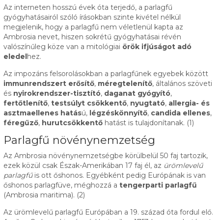
Az interneten hosszú évek óta terjedő, a parlagfű
gyógyhatásairól szóló írásokban szinte kivétel nélkül
megjelenik, hogy a parlagfű nem véletlenül kapta az
Ambrosia nevet, hiszen sokrétű gyógyhatásai révén
valószínűleg köze van a mitológiai
örök ifjúságot adó
eledel
hez.
Az impozáns felsorolásokban a parlagfűnek egyebek között
immunrendszert erősítő
,
méregtelenítő
, általános szöveti
és
nyirokrendszer-tisztító
,
daganat gyógyító
,
fertőtlenítő
,
testsúlyt csökkentő
,
nyugtató
,
allergia- és
asztmaellenes hatás
ú,
légzéskönnyítő
,
candida ellenes
,
féregűző
,
hurutcsökkentő
hatást is tulajdonítanak. (1)
Parlagfű növénynemzetség
Az Ambrosia növénynemzetségbe körülbelül 50 faj tartozik,
ezek közül csak Észak-Amerikában 17 faj él, az
ürömlevelű
parlagfű
is ott őshonos. Egyébként pedig Európának is van
őshonos parlagfüve, méghozzá a
tengerparti parlagfű
(Ambrosia maritima). (2)
Az ürömlevelű parlagfű Európában a 19. század óta fordul elő.