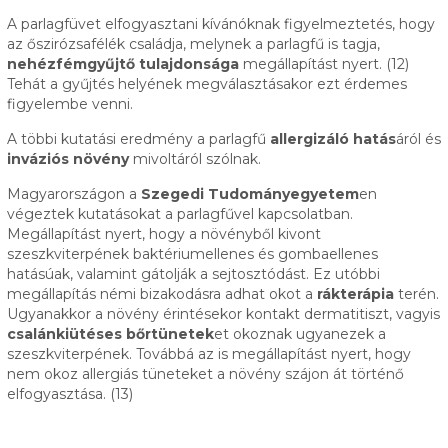
A parlagfüvet elfogyasztani kívánóknak figyelmeztetés, hogy
az őszirózsafélék családja, melynek a parlagfű is tagja,
nehézfémgyűjtő tulajdonsága
megállapítást nyert. (12)
Tehát a gyűjtés helyének megválasztásakor ezt érdemes
figyelembe venni.
A többi kutatási eredmény a parlagfű
allergizáló hatás
áról és
inváziós növény
mivoltáról szólnak.
Magyarországon a
Szegedi Tudományegyetem
en
végeztek kutatásokat a parlagfűvel kapcsolatban.
Megállapítást nyert, hogy a növényből kivont
szeszkviterpének baktériumellenes és gombaellenes
hatásúak, valamint gátolják a sejtosztódást. Ez utóbbi
megállapítás némi bizakodásra adhat okot a
rákterápia
terén.
Ugyanakkor a növény érintésekor kontakt dermatitiszt, vagyis
csalánkiütéses bőrtünetek
et okoznak ugyanezek a
szeszkviterpének. Továbbá az is megállapítást nyert, hogy
nem okoz allergiás tüneteket a növény szájon át történő
elfogyasztása. (13)