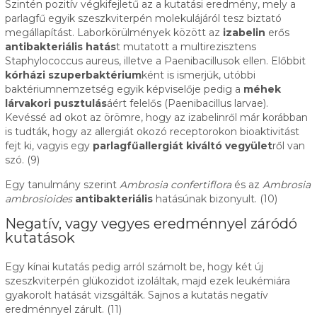
Szintén pozitív végkifejletű az a kutatási eredmény, mely a
parlagfű egyik szeszkviterpén molekulájáról tesz biztató
megállapítást. Laborkörülmények között az
izabelin
erős
antibakteriális hatás
t mutatott a multirezisztens
Staphylococcus aureus, illetve a Paenibacillusok ellen. Előbbit
kórházi szuperbaktérium
ként is ismerjük, utóbbi
baktériumnemzetség egyik képviselője pedig a
méhek
lárvakori pusztulás
áért felelős (Paenibacillus larvae).
Kevéssé ad okot az örömre, hogy az izabelinről már korábban
is tudták, hogy az allergiát okozó receptorokon bioaktivitást
fejt ki, vagyis egy
parlagfűallergiát kiváltó vegyület
ről van
szó. (9)
Egy tanulmány szerint
Ambrosia
confertiflora
és az
Ambrosia
ambrosioides
antibakteriális
hatásúnak bizonyult. (10)
Negatív, vagy vegyes eredménnyel záródó
kutatások
Egy kínai kutatás pedig arról számolt be, hogy két új
szeszkviterpén glükozidot izoláltak, majd ezek leukémiára
gyakorolt hatását vizsgálták. Sajnos a kutatás negatív
eredménnyel zárult. (11)