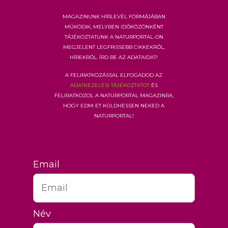
Magazinunk hírlevél formájában
működik, melyben időközönként
tájékoztatunk a Naturportal-on
megjelent legfrissebb cikkekről,
hírekről. Írd be az adataidat!
A feliratkozással elfogadod az
adatkezelési tájékoztatót
és
feliratkozol a Naturportal Magazinra,
hogy EDM-et küldhessen neked a
Naturportal!
Email
Név