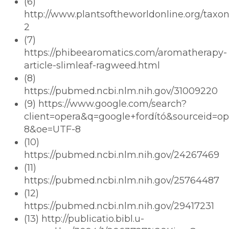
(6)
http://www.plantsoftheworldonline.org/taxon/
2
(7)
https://phibeearomatics.com/aromatherapy-
article-slimleaf-ragweed.html
(8)
https://pubmed.ncbi.nlm.nih.gov/31009220
(9) https://www.google.com/search?
client=opera&q=google+fordító&sourceid=o
8&oe=UTF-8
(10)
https://pubmed.ncbi.nlm.nih.gov/24267469
(11)
https://pubmed.ncbi.nlm.nih.gov/25764487
(12)
https://pubmed.ncbi.nlm.nih.gov/29417231
(13) http://publicatio.bibl.u-