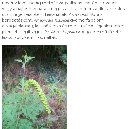
növény levét pedig mellhártyagyulladás esetén, a gyökér
vagy a hajtás kivonatát megfázás, láz, influenza, illetve szülés
utáni regenerálóként használták.
Ambrosia elatior
borogatásként,
Ambrosia hispida
gyomorfájdalom,
étvágytalanság, láz, influenza és menstruációs fájdalom ellen
jelentett segítséget. Az
Abrosia psilostachya
keserű főzetét
lázcsillapítóként használták.