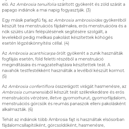
elő. Az
Ambrosia tenuifolia
szárított gyökerét és zöld szárát a
papago indiánok a mai napig fogyasztják. (3)
Egy másik parlagfű faj, az
Ambrosia ambrosioides
gyökeréből
készült tea menstruációs fájdalmakra, erős menstruációra és a
nők szülés utáni felépülésének segítésére szolgált, a
levelekből pedig mellkasi pakolást készítettek köhögés
esetén légzéskönnyítési céllal. (4)
Az
Ambrosia acanthicarpa
őrölt gyökerét a zunik használták
fogfájás esetén, föld feletti részéből a menstruáció
megindítására és magzatelhajtásra készítettek teát. A
navahók testfestékként használták a levélből készült kormot.
(5)
Az
Ambrosia confertiflora
összerágott virágát hasmenésre, az
Ambrosia cumanensis
ből készült teát székrekedésre és erős
menstruációs vérzésre, illetve gyomorhurut, gyomorfájdalom,
menstruációs görcsök és reumás panaszok elleni pakolásként
alkalmazták. (6)
Tehát az indiánok több Ambrosia fajt is használtak elsősorban
fájdalomcsillapítóként, görcsoldóként, hasmenésre,