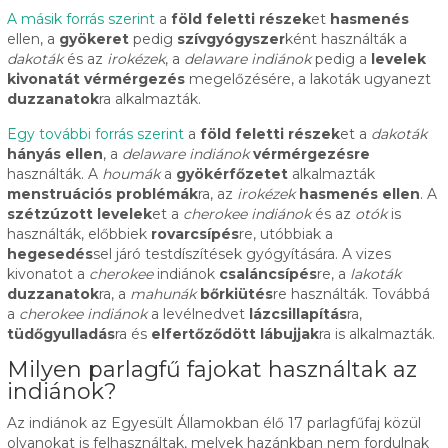
A másik forrás szerint
a
föld feletti részek
et
hasmenés
ellen, a
gyökeret
pedig
szívgyógyszer
ként használták a
dakoták
és az
irokézek
, a
delaware indiánok
pedig a
levelek
kivonatát
vérmérgezés
megelőzésére, a lakoták ugyanezt
duzzanatok
ra alkalmazták.
Egy további forrás szerint
a
föld feletti részek
et a
dakoták
hányás ellen
, a
delaware indiánok
vérmérgezésre
használták. A
houmák
a
gyökérfőzetet
alkalmazták
menstruációs problémák
ra, az
irokézek
hasmenés ellen
. A
szétzúzott levelek
et a
cherokee indiánok
és az
otók
is
használták, előbbiek
rovarcsípés
re, utóbbiak a
hegesedés
sel járó testdíszítések gyógyítására. A vizes
kivonatot a
cherokee
indiánok
csaláncsípés
re, a
lakoták
duzzanatok
ra, a
mahunák
bőrkiütés
re használták. Továbbá
a
cherokee indiánok
a levélnedvet
lázcsillapítás
ra,
tüdőgyulladás
ra és
elfertőződött lábujjak
ra is alkalmazták.
Milyen parlagfű fajokat használtak az
indiánok?
Az indiánok az Egyesült Államokban élő 17 parlagfűfaj közül
olyanokat is felhasználtak, melyek hazánkban nem fordulnak