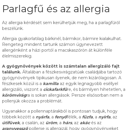
Parlagfű és az allergia
Az allergia kérdését sem kerülhetjük meg, ha a parlagfűről
beszélünk.
Allergia gyakorlatilag bárkinél, bármikor, bármire kialakulhat.
Rengeteg mindent tartunk számon úgynevezett
allergénként a házi portól a macskaszőrön át különféle
élelmiszerekig.
A gyógynövények között is számtalan allergizáló fajt
találunk.
Általában a fészkesvirágzatúak családjába tartozó
gyógynövények tipikusan ilyenek, de nem kizárólagosan. A
fészkesek közül is a
kamilla
az egyik legnagyobb eséllyel
allergizáló, viszont a
cickafarkfű
re, és bármilyen hihetetlen, a
körömvirág
ra is sokan allergiások. Persze elsősorban nem a
pollenjük okozza a problémát.
Ugyanakkor a pollennaptárakból is pontosan tudjuk, hogy
többek között a
nyárfa
, a
fenyő
félék, a
fűzfa
, a
nyírfa
, az
útifüvek
, a csalán, az
üröm
, a
hárs
, az
akác
és az
aranyvessző
pollenje is allergizál, hogy gyógynövényeket