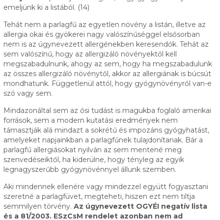
emeljünk ki a listából. (14)
Tehát nem a parlagfű az egyetlen növény a listán, illetve az
allergia okai és gyökerei nagy valószínűséggel elsősorban
nem is az úgynevezett allergénekben keresendők. Tehát az
sem valószínű, hogy az allergizáló növényektől kell
megszabadulnunk, ahogy az sem, hogy ha megszabadulunk
az összes allergizáló növénytől, akkor az allergiának is búcsút
mondhatunk. Függetlenül attól, hogy gyógynövényről van-e
szó vagy sem.
Mindazonáltal sem az ősi tudást is magukba foglaló amerikai
források, sem a modern kutatási eredmények nem
támasztják alá mindazt a sokrétű és impozáns gyógyhatást,
amelyeket napjainkban a parlagfűnek tulajdonítanak. Bár a
parlagfű allergiásokat nyilván az sem mentené meg
szenvedéseiktől, ha kiderülne, hogy tényleg az egyik
legnagyszerűbb gyógynövénnyel állunk szemben.
Aki mindennek ellenére vagy mindezzel együtt fogyasztani
szeretné a parlagfüvet, megteheti, hiszen ezt nem tiltja
semmilyen törvény.
Az úgynevezett OGYÉI negatív lista
és a 81/2003. ESzCsM rendelet azonban nem ad