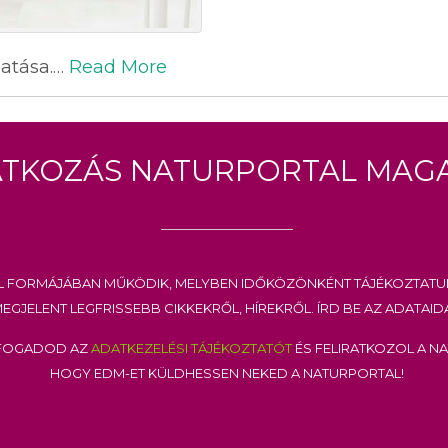
hatása.…
Read More
atkozás Naturportal Maga
l formájában működik, melyben időközönként tájékoztatu
egjelent legfrissebb cikkekről, hírekről. Írd be az adataid
lfogadod az
adatkezelési tájékoztatót
és feliratkozol a N
hogy EDM-et küldhessen neked a Naturportal!