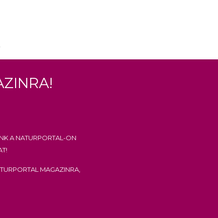
zinra!
nk a Naturportal-on
at!
aturportal Magazinra,