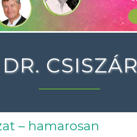
:
DR. CSISZÁ
zat – hamarosan