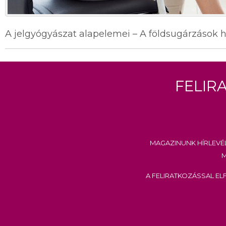
A jelgyógyászat alapelemei – A földsugárzások 
Felir
Magazinunk hírlevé
m
A feliratkozással e