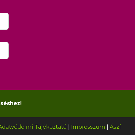
eséshez!
Adatvédelmi Tájékoztató
|
Impresszum
|
Ászf