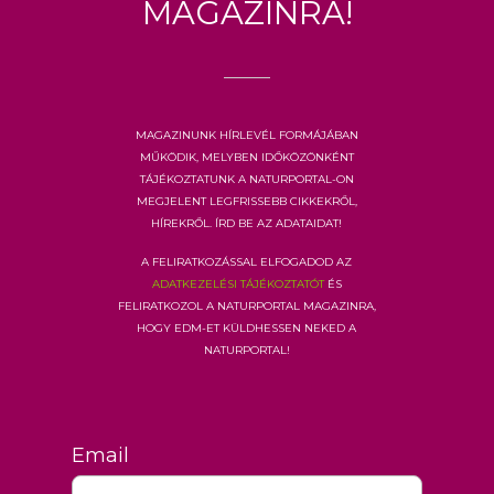
Magazinra!
Magazinunk hírlevél formájában
működik, melyben időközönként
tájékoztatunk a Naturportal-on
megjelent legfrissebb cikkekről,
hírekről. Írd be az adataidat!
A feliratkozással elfogadod az
adatkezelési tájékoztatót
és
feliratkozol a Naturportal Magazinra,
hogy EDM-et küldhessen neked a
Naturportal!
Email