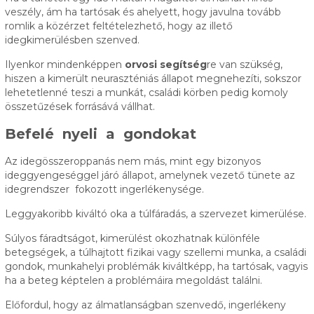
veszély, ám ha tartósak és ahelyett, hogy javulna tovább
romlik a közérzet feltételezhető, hogy az illető
idegkimerülésben szenved.
Ilyenkor mindenképpen
orvosi segítség
re van szükség,
hiszen a kimerült neuraszténiás állapot megnehezíti, sokszor
lehetetlenné teszi a munkát, családi körben pedig komoly
összetűzések forrásává vállhat.
Befelé nyeli a gondokat
Az idegösszeroppanás nem más, mint egy bizonyos
ideggyengeséggel járó állapot, amelynek vezető tünete az
idegrendszer fokozott ingerlékenysége.
Leggyakoribb kiváltó oka a túlfáradás, a szervezet kimerülése.
Súlyos fáradtságot, kimerülést okozhatnak különféle
betegségek, a túlhajtott fizikai vagy szellemi munka, a családi
gondok, munkahelyi problémák kiváltképp, ha tartósak, vagyis
ha a beteg képtelen a problémáira megoldást találni.
Előfordul, hogy az álmatlanságban szenvedő, ingerlékeny