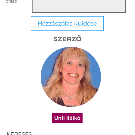
Honlap
SZERZŐ
Unti Ildikó
KERESÉS