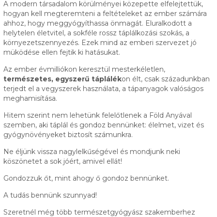
A modern társadalom körülményei közepette elfelejtettük,
hogyan kell megteremteni a feltételeket az ember számára
ahhoz, hogy meggyógyíthassa önmagát. Eluralkodott a
helytelen életvitel, a sokféle rossz táplálkozási szokás, a
környezetszennyezés. Ezek mind az emberi szervezet jó
müködése ellen fejtik ki hatásukat.
Az ember évmilliókon keresztül mesterkéletlen,
természetes, egyszerű táplálék
on élt, csak századunkban
terjedt el a vegyszerek használata, a tápanyagok valóságos
meghamisítása.
Hitem szerint nem lehetünk felelőtlenek a Föld Anyával
szemben, aki táplál és gondoz bennünket: élelmet, vizet és
gyógynövényeket biztosít számunkra.
Ne éljünk vissza nagylelkűségével és mondjunk neki
köszönetet a sok jóért, amivel ellát!
Gondozzuk őt, mint ahogy ő gondoz bennünket.
A tudás bennünk szunnyad!
Szeretnél még több természetgyógyász szakemberhez