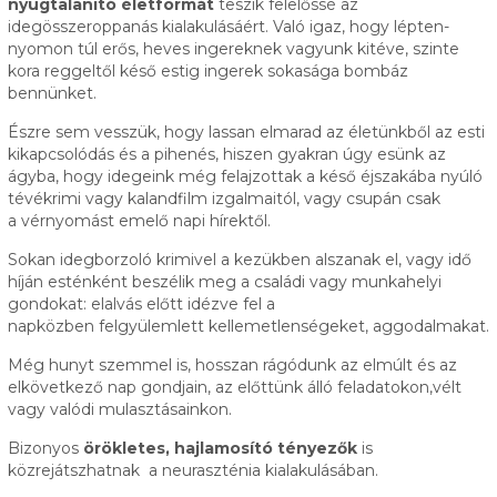
nyugtalanító életformát
teszik felelőssé az
idegösszeroppanás kialakulásáért. Való igaz, hogy lépten-
nyomon túl erős, heves ingereknek vagyunk kitéve, szinte
kora reggeltől késő estig ingerek sokasága bombáz
bennünket.
Észre sem vesszük, hogy lassan elmarad az életünkből az esti
kikapcsolódás és a pihenés, hiszen gyakran úgy esünk az
ágyba, hogy idegeink még felajzottak a késő éjszakába nyúló
tévékrimi vagy kalandfilm izgalmaitól, vagy csupán csak
a vérnyomást emelő napi hírektől.
Sokan idegborzoló krimivel a kezükben alszanak el, vagy idő
híján esténként beszélik meg a családi vagy munkahelyi
gondokat: elalvás előtt idézve fel a
napközben felgyülemlett kellemetlenségeket, aggodalmakat.
Még hunyt szemmel is, hosszan rágódunk az elmúlt és az
elkövetkező nap gondjain, az előttünk álló feladatokon,vélt
vagy valódi mulasztásainkon.
Bizonyos
örökletes, hajlamosító tényezők
is
közrejátszhatnak a neuraszténia kialakulásában.