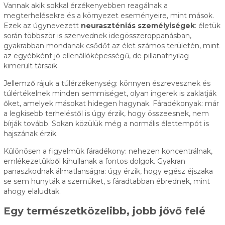
Vannak akik sokkal érzékenyebben reagálnak a
megterhelésekre és a környezet eseményeire, mint mások.
Ezek az úgynevezett
neuraszténiás személyiségek
: életük
során többször is szenvednek idegösszeroppanásban,
gyakrabban mondanak csődőt az élet számos területén, mint
az egyébként jó ellenállóképességű, de pillanatnyilag
kimerült társaik.
Jellemző rájuk a túlérzékenység: könnyen észrevesznek és
túlértékelnek minden semmiséget, olyan ingerek is zaklatják
őket, amelyek másokat hidegen hagynak. Fáradékonyak: már
a legkisebb terheléstől is úgy érzik, hogy összeesnek, nem
bírják tovább. Sokan közülük még a normális élettempót is
hajszának érzik.
Különösen a figyelmük fáradékony: nehezen koncentrálnak,
emlékezetükből kihullanak a fontos dolgok. Gyakran
panaszkodnak álmatlanságra: úgy érzik, hogy egész éjszaka
se sem hunyták a szemüket, s fáradtabban ébrednek, mint
ahogy elaludtak.
Egy természetközelibb, jobb jővő felé