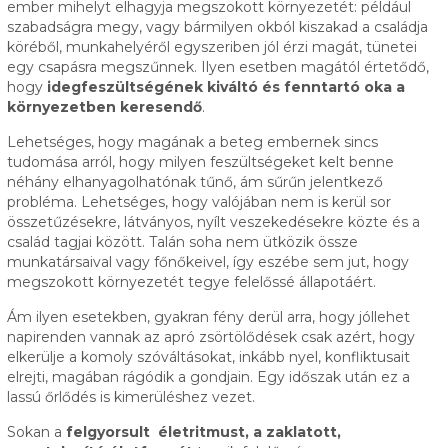
ember mihelyt elhagyja megszokott környezetét: például
szabadságra megy, vagy bármilyen okból kiszakad a családja
köréből, munkahelyéről egyszeriben jól érzi magát, tünetei
egy csapásra megszűnnek. Ilyen esetben magától értetődő,
hogy
idegfeszültségének kiváltó és fenntartó oka a
környezetben keresendő
.
Lehetséges, hogy magának a beteg embernek sincs
tudomása arról, hogy milyen feszültségeket kelt benne
néhány elhanyagolhatónak tűnő, ám sűrűn jelentkező
probléma. Lehetséges, hogy valójában nem is kerül sor
összetűzésekre, látványos, nyílt veszekedésekre közte és a
család tagjai között. Talán soha nem ütközik össze
munkatársaival vagy főnőkeivel, így eszébe sem jut, hogy
megszokott környezetét tegye felelőssé állapotáért.
Ám ilyen esetekben, gyakran fény derül arra, hogy jóllehet
napirenden vannak az apró zsörtölődések csak azért, hogy
elkerülje a komoly szóváltásokat, inkább nyel, konfliktusait
elrejti, magában rágódik a gondjain. Egy időszak után ez a
lassú őrlődés is kimerüléshez vezet.
Sokan a
felgyorsult életritmust, a zaklatott,