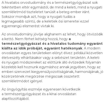
A hivatalos orvostudomány és a természetgyógyászat sok
tekintetben eltér egymástól, de mind a keleti, mind a nyugati
szemléletmód tiszteletet tanúsít a beteg ember iránt.
Sokszor mondjuk azt, hogy a nyugati tudás a
legmagasabb szintű, de a keletiek ősi ismeretei ezzel
egyenrangú elismerést vívtak ki.
Az orvostudomány jövője alighanem az lehet, hogy ötvöződik
a kettő. Nem férhet kétség hozzá, hogy
a
természetgyógyászat és a hivatalos tudomány egyaránt
kiállta az idők próbáját, egyaránt hatékonyak
. A modern
orvoslástan egyes területeken előnyt élvez: például közvetlen
életveszély elhárításakor vagy a sebészet területén. A keleti
és nyugati módszereket az előttünk álló évtizedek folyamán
közelebb kell hoznunk egymáshoz annak jegyében, hogy az
emberi szervezet kiegyensúlyozottságának, harmoniájának, jó
közérzetének megőrzése mégiscsak összetett
szemléletmódot igényel.
Az öngyógyítás eszméje egyenesen következik
a természetgyógyászat és a kínai orvoslástan
alapfilozófiájából.