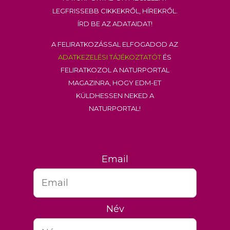
legfrissebb cikkekről, hírekről.
Írd be az adataidat!
A feliratkozással elfogadod az
adatkezelési tájékoztatót
és
feliratkozol a Naturportal
Magazinra, hogy EDM-et
küldhessen neked a
Naturportal!
Email
Név