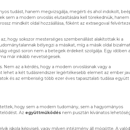
yos tudást, hanem megvizsgálja, megérti és ahol indokolt, beép
k sem a modern orvoslás elutasítására kell törekedniük, hanem
ssz mindkét oldal hozzáállása, főként az extraegoval felvértez
z, hogy sokszor mesterséges szembenállást alakítottak ki a
udománytalannak bélyegzi a másikat, míg a másik oldal bizalmat
ág végső soron nem a betegek érdekeit szolgálja. Egy időben 
k, ma már inkább nevetségesek.
s. Nem az a kérdés, hogy a modern orvoslásnak vagy a
lehet a két tudásrendszer legértékesebb elemeit az ember jav
alatok és az emberiség több ezer éves tapasztalati tudása együtt
szetettek, hogy sem a modern tudomány, sem a hagyományos
telődést. Az
együttműködés
nem pusztán kívánatos lehetőség
yik iskola képviseli, vagy milyen intézmény áll mögötte. A valód