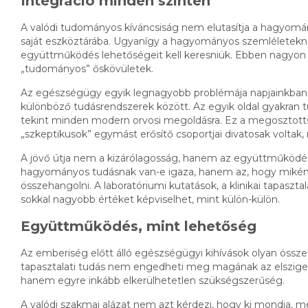
Integráció minden szinten
A valódi tudományos kíváncsiság nem elutasítja a hagyomán
saját eszköztárába. Ugyanígy a hagyományos szemléletekne
együttműködés lehetőségeit kell keresniük. Ebben nagyon ro
„tudományos” őskövületek.
Az egészségügy egyik legnagyobb problémája napjainkban a
különböző tudásrendszerek között. Az egyik oldal gyakran t
tekint minden modern orvosi megoldásra. Ez a megosztotts
„szkeptikusok” egymást erősítő csoportjai divatosak volta
A jövő útja nem a kizárólagosság, hanem az együttműködé
hagyományos tudásnak van-e igaza, hanem az, hogy miként 
összehangolni. A laboratóriumi kutatások, a klinikai tapaszt
sokkal nagyobb értéket képviselhet, mint külön-külön.
Együttműködés, mint lehetőség
Az emberiség előtt álló egészségügyi kihívások olyan ös
tapasztalati tudás nem engedheti meg magának az elszige
hanem egyre inkább elkerülhetetlen szükségszerűség.
A valódi szakmai alázat nem azt kérdezi, hogy ki mondja, mel