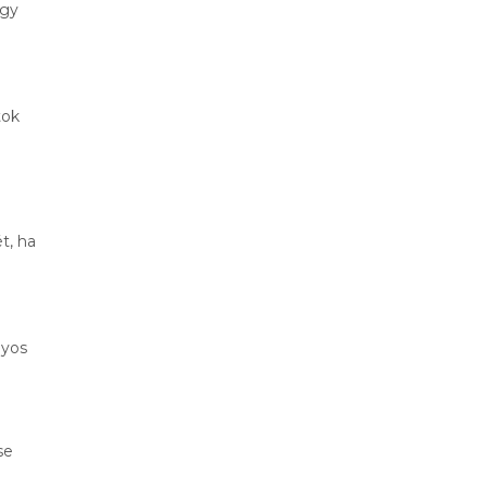
agy
tok
t, ha
nyos
se