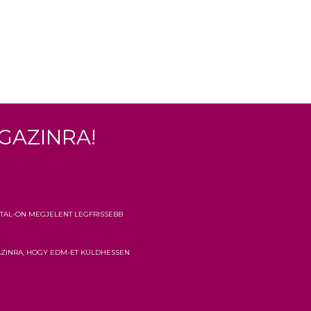
gazinra!
tal-on megjelent legfrissebb
azinra, hogy EDM-et küldhessen