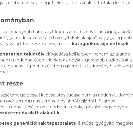
k embernek segítséget jelent, a másiknak hatástalan lehet, v
udományban
káció nagyobb hangsúlyt fektessen a bizonytalanságok, a korlá
nt”, „a rendelkezésre álló bizonyítékok alapján”, vagy „a legtöbb
ány valódi természetéhez, mint a
kategórikus kijelentések
.
zhetetlen tekintély
elfogadása kell legyen, hanem az állandó
ny nem mindenható, de jelenleg az egyik legerősebb eszközünk a
k a haladást. Éppen ezért nem gyengíti a tudomány hitelességé
lmat.
at része
 egészségmegőrzéssel kapcsolatos tudása nem a modern tudomá
i, amikor semmi más sem volt és abból fejlődött. Számos
zítmény, táplálkozási rendszer, köpöly, moxálás vagy egyéb
százezer év alatt alakult ki
.
erek generációinak tapasztalata
, életútja, gyógyító megélé