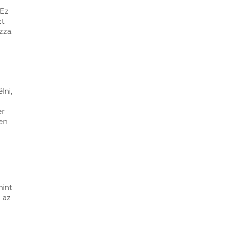
 Ez
zt
zza.
lni,
er
zen
mint
 az