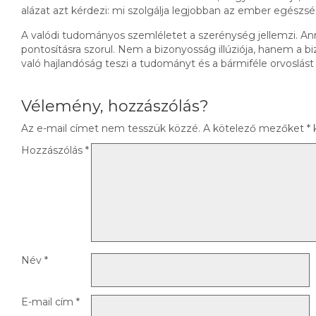
alázat azt kérdezi: mi szolgálja legjobban az ember egészs
A valódi tudományos szemléletet a szerénység jellemzi. An
pontosításra szorul. Nem a bizonyosság illúziója, hanem a bi
való hajlandóság teszi a tudományt és a bármiféle orvoslá
Vélemény, hozzászólás?
Az e-mail címet nem tesszük közzé.
A kötelező mezőket
*
k
Hozzászólás
*
Név
*
E-mail cím
*