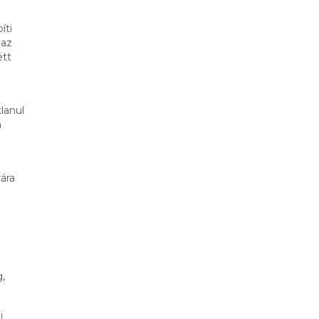
íti
 az
ett
lanul
a
ára
,
i