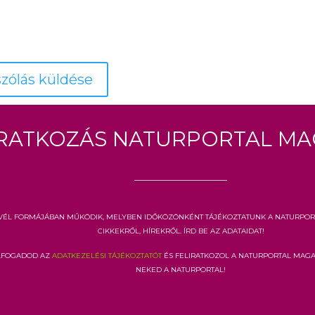
iratkozás Naturportal Ma
vél formájában működik, melyben időközönként tájékoztatunk a Naturpor
cikkekről, hírekről. Írd be az adataidat!
elfogadod az
adatkezelési tájékoztatót
és feliratkozol a Naturportal Mag
neked a Naturportal!