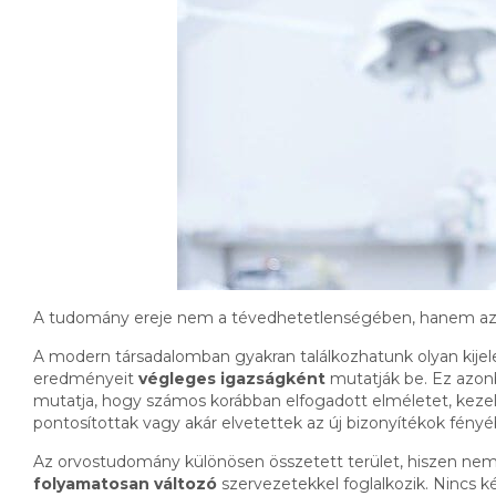
A tudomány ereje nem a tévedhetetlenségében, hanem az ö
A modern társadalomban gyakran találkozhatunk olyan kij
eredményeit
végleges igazságként
mutatják be. Ez azon
mutatja, hogy számos korábban elfogadott elméletet, keze
pontosítottak vagy akár elvetettek az új bizonyítékok fényé
Az orvostudomány különösen összetett terület, hiszen nem 
folyamatosan változó
szervezetekkel foglalkozik. Nincs k