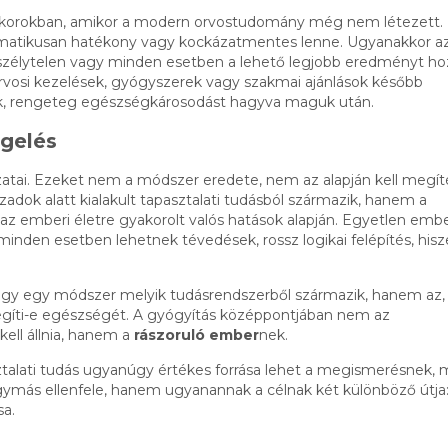
an korokban, amikor a modern orvostudomány még nem létezett.
matikusan hatékony vagy kockázatmentes lenne. Ugyanakkor a
szélytelen vagy minden esetben a lehető legjobb eredményt ho
orvosi kezelések, gyógyszerek vagy szakmai ajánlások később
ultak, rengeteg egészségkárosodást hagyva maguk után.
egelés
atai. Ezeket nem a módszer eredete, nem az alapján kell megíté
adok alatt kialakult tapasztalati tudásból származik, hanem a
 emberi életre gyakorolt valós hatások alapján. Egyetlen emb
inden esetben lehetnek tévedések, rossz logikai felépítés, his
ogy egy módszer melyik tudásrendszerből származik, hanem az,
gíti-e egészségét. A gyógyítás középpontjában nem az
ell állnia, hanem a
rászoruló ember
nek.
talati tudás ugyanúgy értékes forrása lehet a megismerésnek, 
más ellenfele, hanem ugyanannak a célnak két különböző útja:
sa.