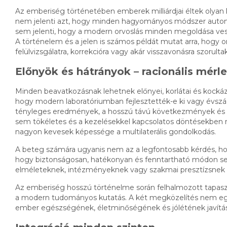
Az emberiség történetében emberek milliárdjai éltek oly
nem jelenti azt, hogy minden hagyományos módszer auto
sem jelenti, hogy a modern orvoslás minden megoldása ve
A történelem és a jelen is számos példát mutat arra, hogy 
felülvizsgálatra, korrekcióra vagy akár visszavonásra szor
Előnyök és hátrányok – racionális mérl
Minden beavatkozásnak lehetnek előnyei, korlátai és kockáz
hogy modern laboratóriumban fejlesztették-e ki vagy évszáz
tényleges eredmények, a hosszú távú következmények és az
sem tökéletes és a kezelésekkel kapcsolatos döntésekben m
nagyon kevesek képessége a multilaterális gondolkodás.
A beteg számára ugyanis nem az a legfontosabb kérdés, h
hogy biztonságosan, hatékonyan és fenntartható módon se
elméleteknek, intézményeknek vagy szakmai presztízsnek k
Az emberiség hosszú történelme során felhalmozott tapasz
a modern tudományos kutatás. A két megközelítés nem egy
ember egészségének, életminőségének és jólétének javítá