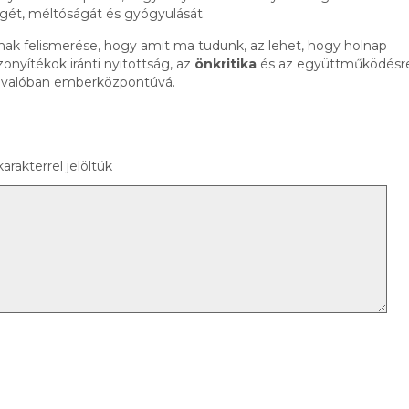
égét, méltóságát és gyógyulását.
nak felismerése, hogy amit ma tudunk, az lehet, hogy holnap
zonyítékok iránti nyitottság, az
önkritika
és az együttműködésr
st valóban emberközpontúvá.
arakterrel jelöltük