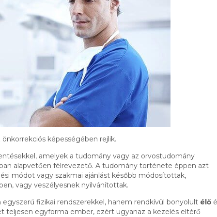
nkorrekciós képességében rejlik.
elentésekkel, amelyek a tudomány vagy az orvostudomány
ban alapvetően félrevezető. A tudomány története éppen azt
lési módot vagy szakmai ajánlást később módosítottak,
ben, vagy veszélyesnek nyilvánítottak.
egyszerű fizikai rendszerekkel, hanem rendkívül bonyolult
élő
é
ét teljesen egyforma ember, ezért ugyanaz a kezelés eltérő