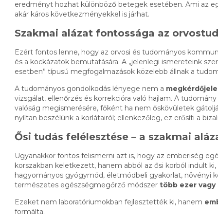
eredményt hozhat különböző betegek esetében. Ami az egyi
akár káros következményekkel is járhat.
Szakmai alázat fontossága az orvost
Ezért fontos lenne, hogy az orvosi és tudományos kommuni
és a kockázatok bemutatására. A „jelenlegi ismereteink szeri
esetben” típusú megfogalmazások közelebb állnak a tudom
A tudományos gondolkodás lényege nem a
megkérdőjele
vizsgálat, ellenőrzés és korrekcióra való hajlam. A tudomá
valóság megismerésére, főként ha nem őskövületek gátoljá
nyíltan beszélünk a korlátairól; ellenkezőleg, ez erősíti a biza
Ősi tudás felélesztése – a szakmai aláz
Ugyanakkor fontos felismerni azt is, hogy az emberiség
korszakban keletkezett, hanem abból az ősi korból indult k
hagyományos gyógymód, életmódbeli gyakorlat, növényi kés
természetes egészségmegőrző módszer
több ezer vagy 
Ezeket nem laboratóriumokban fejlesztették ki, hanem
emb
formálta.