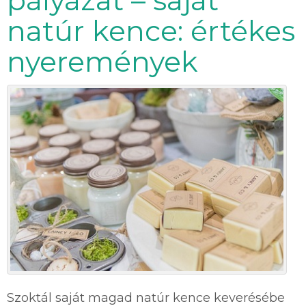
pályázat – saját
natúr kence: értékes
nyeremények
Szoktál saját magad natúr kence keverésébe