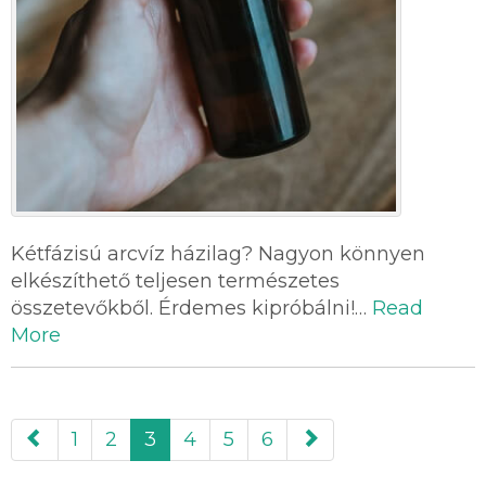
Kétfázisú arcvíz házilag? Nagyon könnyen
elkészíthető teljesen természetes
összetevőkből. Érdemes kipróbálni!…
Read
More
paging-
1
2
3
4
5
6
navigation