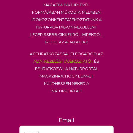
Magazinunk hírlevél
formájában működik, melyben
időközönként tájékoztatunk a
Naturportal-on megjelent
legfrissebb cikkekről, hírekről.
Írd be az adataidat!
A feliratkozással elfogadod az
adatkezelési tájékoztatót
és
feliratkozol a Naturportal
Magazinra, hogy EDM-et
küldhessen neked a
Naturportal!
Email