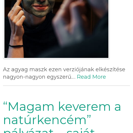
Az agyag maszk ezen verziójának elkészítése
nagyon-nagyon egyszerű.…
Read More
“Magam keverem a
natúrkencém”