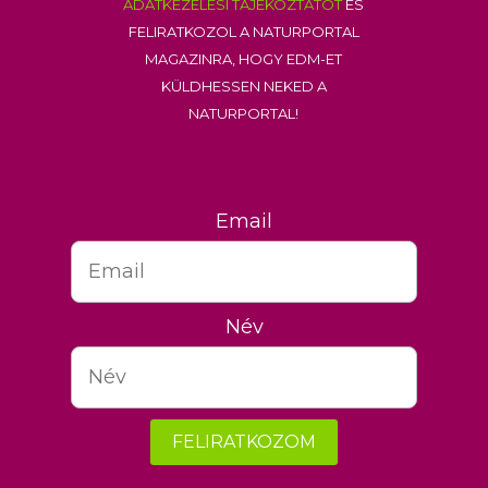
adatkezelési tájékoztatót
és
feliratkozol a Naturportal
Magazinra, hogy EDM-et
küldhessen neked a
Naturportal!
Email
Név
FELIRATKOZOM