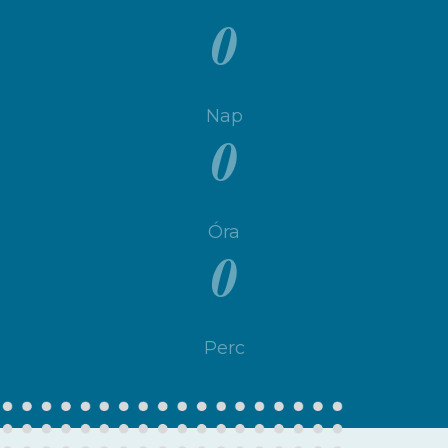
0
Nap
0
Óra
0
Perc