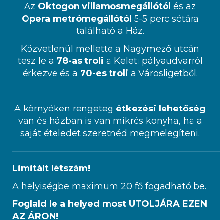
Az
Oktogon villamosmegállótól
és az
Opera metrómegállótól
5-5 perc sétára
található a Ház.
Közvetlenül mellette a Nagymező utcán
tesz le a
78-as troli
a Keleti pályaudvarról
érkezve és a
70-es troli
a Városligetből.
A környéken rengeteg
étkezési lehetőség
van és házban is van mikrós konyha, ha a
saját ételedet szeretnéd megmelegíteni.
————————————————————————
Limitált létszám!
A helyiségbe maximum 20 fő fogadható be.
Foglald le a helyed most UTOLJÁRA EZEN
AZ ÁRON!