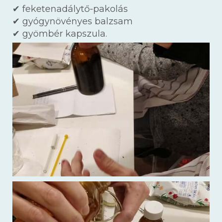
✔ feketenadálytő-pakolás
✔ gyógynövényes balzsam
✔ gyömbér kapszula.