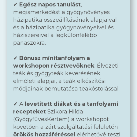
✔
Egész napos tanulást
,
megismerkedést a gyógynövényes
házipatika összeállításának alapjaival
és a házipatika gyógynövényeivel és
háziszereivel a legkülönfélébb
panaszokra.
✔
Bónusz minitanfolyam a
workshopon résztvevőknek
: Élvezeti
teák és gyógyteák keverésének
elméleti alapjai, a teák elkészítési
módjainak bemutatása teakóstolással.
✔ A
levetített diákat és a tanfolyami
recepteket
Szikora Hilda
(GyógyfüvesKertem) a workshopot
követően a zárt szolgáltatási felületén
örökös hozzáféréssel
elérhetővé teszi