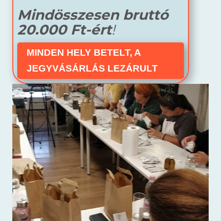
Mindösszesen bruttó
20.000 Ft-ért
!
MINDEN HELY BETELT, A
JEGYVÁSÁRLÁS LEZÁRULT