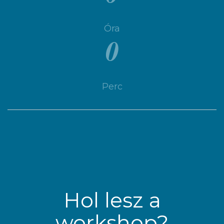
Óra
0
Perc
Hol lesz a
workshop?