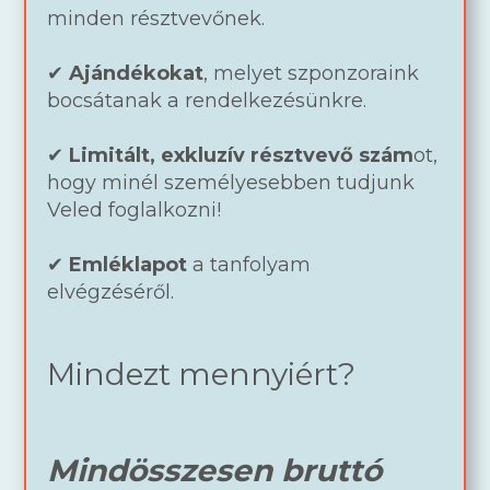
minden résztvevőnek.
✔
Ajándékokat
, melyet szponzoraink
bocsátanak a rendelkezésünkre.
✔
Limitált, exkluzív résztvevő szám
ot,
hogy minél személyesebben tudjunk
Veled foglalkozni!
✔
Emléklapot
a tanfolyam
elvégzéséről.
Mindezt mennyiért?
Mindösszesen bruttó