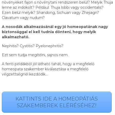
növényeket fajon s növénytani rendszeren belül? Melyik Thuja
lenne az indokolt? Például: Thuja lobbi vagy occidentalis?
Ezen belül melyik? Shandong, Sichuan vagy Zhejiagn?
Clavatum vagy nudum?
A nosodák alkalmazásánál egy jó homeopatának nagy
biztonsággal el kell tudnia dönteni, hogy melyik
alkalmazható.
Nephitis? Cystitis? Pyelonephritis?
Ezt sem tudja megítélni, sajnos nem.
A fenti példákból jól látható tahát, hogy a megfelelő
homeopata szakember kiválasztása a megfelelő
végzettségnél kezdődik…
KATTINTS IDE A HOMEOPÁTIÁS
SZAKEMBEREK ELÉRÉSÉHEZ!