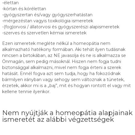
-élettan
-kórtan és kórélettan
-gyógyszertan és/vagy gyógyszerhatástan
-mérgezéstan vagyis toxikológia ismeretek
-(fog)orvosi / állatorvosi és gyógyszerészi alapismeretek
-szerves és szervetlen kémiai ismeretek
Ezen ismeretek megléte nélkül a homeopátia nem
alkalmazható hatékony formában. Aki tehát ilyen tudásnak
nincsen a birtokában, az NE javasolja és ne is alkalmazza se
Önmagán, sem pedig másoknál. Hiszen nem fogja tudni
biztonsággal alkalmazni, mivel nem fogja érteni a szerek
hatását. Ennél fogva azt sem tudja, hogy ha fokozódnak
bármilyen irányban vagy sehogy sem változnak a tünetek,
érzetek, akkor mi is a „baj”, mit és hogyan rontott el vagy mit
kellene tennie ilyenkor.
Nem nyújtják a homeopátia alapjainak
ismeretét az alábbi végzettségek