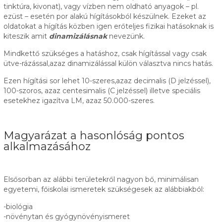
tinktúra, kivonat), vagy vízben nem oldható anyagok – pl.
ezüst – esetén por alakú hígításokból készülnek. Ezeket az
oldatokat a hígítás közben igen erőteljes fizikai hatásoknak is
kiteszik amit
dinamizálásnak
nevezünk.
Mindkettő szükséges a hatáshoz, csak hígítással vagy csak
ütve-rázással,azaz dinamizálással külön választva nincs hatás.
Ezen hígítási sor lehet 10-szeres,azaz decimalis (D jelzéssel),
100-szoros, azaz centesimalis (C jelzéssel) illetve speciális
esetekhez igazítva LM, azaz 50.000-szeres.
Magyarázat a hasonlóság pontos
alkalmazásához
Elsősorban az alábbi területekről nagyon bő, minimálisan
egyetemi, főiskolai ismeretek szükségesek az alábbiakból:
-biológia
-növénytan és gyógynövényismeret