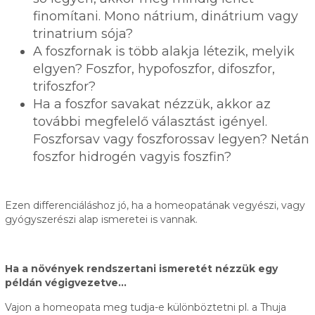
finomítani. Mono nátrium, dinátrium vagy
trinatrium sója?
A foszfornak is több alakja létezik, melyik
elgyen? Foszfor, hypofoszfor, difoszfor,
trifoszfor?
Ha a foszfor savakat nézzük, akkor az
további megfelelő választást igényel.
Foszforsav vagy foszforossav legyen? Netán
foszfor hidrogén vagyis foszfin?
Ezen differenciáláshoz jó, ha a homeopatának vegyészi, vagy
gyógyszerészi alap ismeretei is vannak.
Ha a növények rendszertani ismeretét nézzük egy
példán végigvezetve…
Vajon a homeopata meg tudja-e különböztetni pl. a Thuja