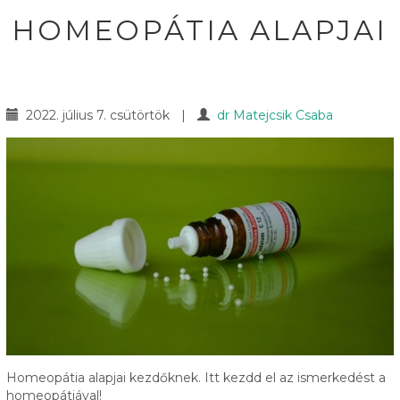
HOMEOPÁTIA ALAPJAI
2022. július 7. csütörtök
|
dr Matejcsik Csaba
Homeopátia alapjai kezdőknek. Itt kezdd el az ismerkedést a
homeopátiával!