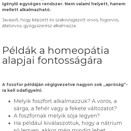
igénylő egységes rendszer. Nem valami helyett, hanem
mellett alkalmazható.
Javasolt, hogy képzett és szakvizsgázott orvos, fogorvos,
állatorvos, gyógyszerész alkalmazza.
Példák a homeopátia
alapjai fontosságára
A foszfor példáján végigvezetve nagyon sok „apróság”-
ra kell odafigyelni.
Melyik foszfort alkalmazzuk? A vörös, a
sárga, a fehér vagy a fekete változatot?
A foszfornak melyik sója legyen?
Ha például kiválaszottuk, hogy a nátrium
só legyen, akkor még mindig lehet