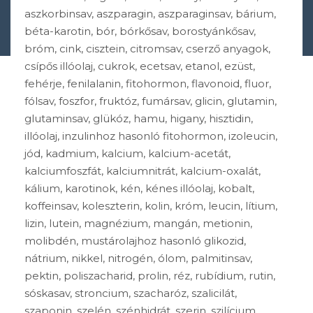
aszkorbinsav, aszparagin, aszparaginsav, bárium,
béta-karotin, bór, bórkősav, borostyánkősav,
bróm, cink, cisztein, citromsav, cserző anyagok,
csípős illóolaj, cukrok, ecetsav, etanol, ezüst,
fehérje, fenilalanin, fitohormon, flavonoid, fluor,
fólsav, foszfor, fruktóz, fumársav, glicin, glutamin,
glutaminsav, glükóz, hamu, higany, hisztidin,
illóolaj, inzulinhoz hasonló fitohormon, izoleucin,
jód, kadmium, kalcium, kalcium-acetát,
kalciumfoszfát, kalciumnitrát, kalcium-oxalát,
kálium, karotinok, kén, kénes illóolaj, kobalt,
koffeinsav, koleszterin, kolin, króm, leucin, lítium,
lizin, lutein, magnézium, mangán, metionin,
molibdén, mustárolajhoz hasonló glikozid,
nátrium, nikkel, nitrogén, ólom, palmitinsav,
pektin, poliszacharid, prolin, réz, rubídium, rutin,
sóskasav, stroncium, szacharóz, szalicilát,
szaponin, szelén, szénhidrát, szerin, szilícium,