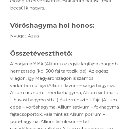
elősegítő és vérnyomáscsökkentő hatásai miatt
becsülik nagyra.
Vöröshagyma hol honos:
Nyugat-Ázsia
Összetéveszthető:
A hagymafélék (Allium) az egyik legfajgazdagabb
nemzetség (kb. 300 faj tartozik ide). Az egész
világon, így Magyarországon is számos
vadontermő faja (Allium flavum – sárga hagyma,
Allium ursinum – medvehagyma, Allium victorialis
– havasi hagyma stb…) és termesztett faja (Allium
cepa – vöröshagyma, Allium sativum – fokhagyma
fajtacsoportok, valamint az Allium porrum –
póréhagyma, Allium fistulosum – téli
sarjadékhagyma, illetve Allium schoenoprasum –