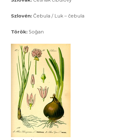
Szlovén:
Čebula / Luk – čebula
Török:
Soğan