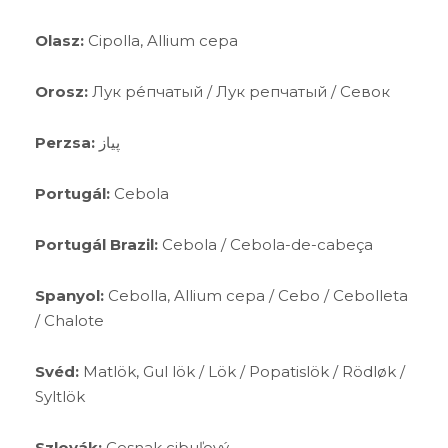
Olasz:
Cipolla, Allium cepa
Orosz:
Лук ре́пчатый / Лук репчатый / Севок
Perzsa:
پیاز
Portugál:
Cebola
Portugál Brazil:
Cebola / Cebola-de-cabeça
Spanyol:
Cebolla, Allium cepa / Cebo / Cebolleta
/ Chalote
Svéd:
Matlök, Gul lök / Lök / Popatislök / Rödløk /
Syltlök
Szlovák:
Cesnak cibuľový