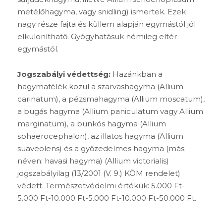
metélőhagyma, vagy snidling) ismertek. Ezek
nagy része fajta és küllem alapján egymástól jól
elkülöníthatő. Gyógyhatásuk némileg eltér
egymástól.
Jogszabályi védettség:
Hazánkban a
hagymafélék közül a szarvashagyma (Allium
carinatum), a pézsmahagyma (Allium moscatum),
a bugás hagyma (Allium paniculatum vagy Allium
marginatum), a bunkós hagyma (Allium
sphaerocephalon), az illatos hagyma (Allium
suaveolens) és a győzedelmes hagyma (más
néven: havasi hagyma) (Allium victorialis)
jogszabályilag (13/2001 (V. 9.) KÖM rendelet)
védett. Természetvédelmi értékük: 5.000 Ft-
5.000 Ft-10.000 Ft-5.000 Ft-10.000 Ft-50.000 Ft.