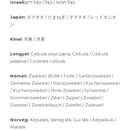
Izraeli:
בצל הגינה / בצל / בצל ירוק
Japán:
タマネギ / たまねぎ / タマネギ / レッドオニオ
ン
Kínai:
洋蔥 / 洋葱
Lengyel:
Cebula zwyczajna, Cebula / Cebula
jadalna / Czosnek cebula
Német:
Zwiebel, Bolle / Fölle / Gartenzwiebel /
Gemeine Zwiebel / Hauszwiebel / Küchenswiebel
/ Küchenzwiebel / Rote Zwiebel / Schalotte /
Sommerzwiebel / Zibel / Zippel / Zwaibel /
Zweibel / Zwiebellauch / Zwiefel / Zwiewel
Norvég:
Kepaløk, Vanlig løk, Gul løk / Kepalauk /
Matløk