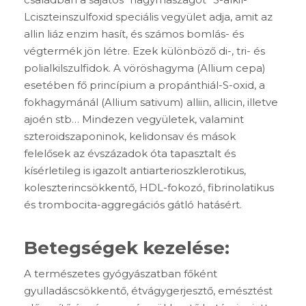
Lciszteinszulfoxid speciális vegyület adja, amit az
allin liáz enzim hasít, és számos bomlás- és
végtermék jön létre. Ezek különböző di-, tri- és
polialkilszulfidok. A vöröshagyma (Allium cepa)
esetében fő princípium a propánthiál-S-oxid, a
fokhagymánál (Allium sativum) alliin, allicin, illetve
ajoén stb… Mindezen vegyületek, valamint
szteroidszaponinok, kelidonsav és mások
felelősek az évszázadok óta tapasztalt és
kísérletileg is igazolt antiarterioszklerotikus,
koleszterincsökkentő, HDL-fokozó, fibrinolatikus
és trombocita-aggregációs gátló hatásért.
Betegségek kezelése:
A természetes gyógyászatban főként
gyulladáscsökkentő, étvágygerjesztő, emésztést