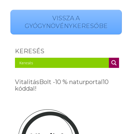
VISSZA A
GYÓGYNÖVÉNYKERESŐBE
KERESÉS
VitalitásBolt -10 % naturportal10
kóddal!