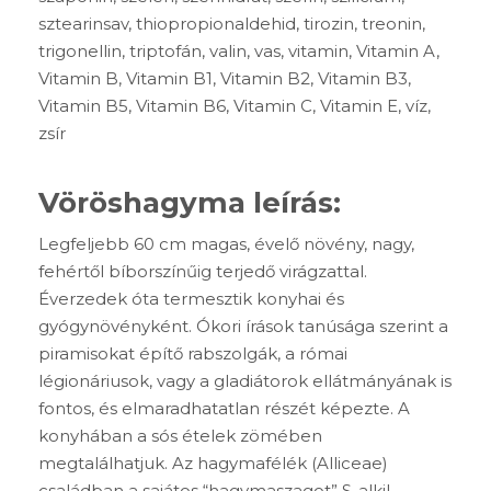
sztearinsav, thiopropionaldehid, tirozin, treonin,
trigonellin, triptofán, valin, vas, vitamin, Vitamin A,
Vitamin B, Vitamin B1, Vitamin B2, Vitamin B3,
Vitamin B5, Vitamin B6, Vitamin C, Vitamin E, víz,
zsír
Vöröshagyma leírás:
Legfeljebb 60 cm magas, évelő növény, nagy,
fehértől bíborszínűig terjedő virágzattal.
Éverzedek óta termesztik konyhai és
gyógynövényként. Ókori írások tanúsága szerint a
piramisokat építő rabszolgák, a római
légionáriusok, vagy a gladiátorok ellátmányának is
fontos, és elmaradhatatlan részét képezte. A
konyhában a sós ételek zömében
megtalálhatjuk. Az hagymafélék (Alliceae)
családban a sajátos “hagymaszagot” S-alkil-