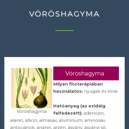
VÖRÖSHAGYMA
Vöröshagyma
Milyen fitoterápiában
használatos:
nyugati és kínai
Hatóanyag (az ezidáig
Vöröshagyma
felfedezett):
adenozin,
alanin, allicin, almasav, alumínium, aminosav,
antociánok, arginin, arzén, ásvány, ásványi só,