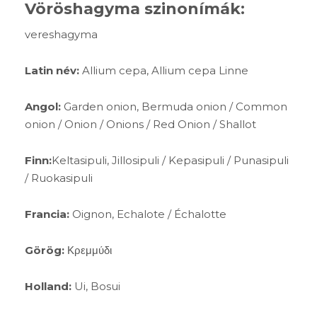
Vöröshagyma szinonímák:
vereshagyma
Latin név:
Allium cepa, Allium cepa Linne
Angol:
Garden onion, Bermuda onion / Common
onion / Onion / Onions / Red Onion / Shallot
Finn:
Keltasipuli, Jillosipuli / Kepasipuli / Punasipuli
/ Ruokasipuli
Francia:
Oignon, Echalote / Échalotte
Görög:
Κρεμμύδι
Holland:
Ui, Bosui