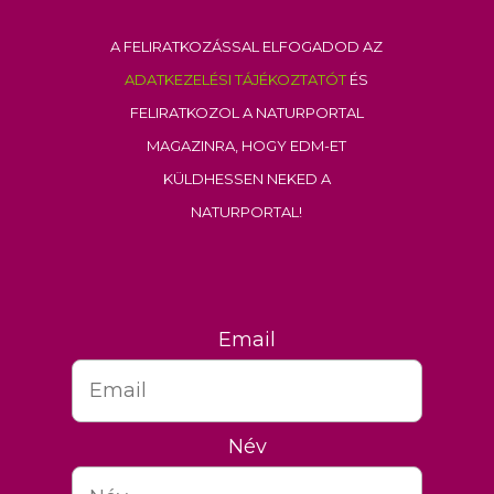
A feliratkozással elfogadod az
adatkezelési tájékoztatót
és
feliratkozol a Naturportal
Magazinra, hogy EDM-et
küldhessen neked a
Naturportal!
Email
Név