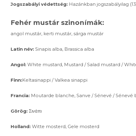
Jogszabályi védettség:
Hazánkban jogszabályilag (13
Fehér mustár szinonímák:
angol mustár, kerti mustár, sárga mustár
Latin név:
Sinapis alba, Brassica alba
Angol:
White mustard, Mustard / Salad mustard / Whi
Finn:
Keltasinappi / Valkea sinappi
Francia:
Moutarde blanche, Sanve / Sénevé / Sénevé 
Görög:
Σινάπι
Holland:
Witte mosterd, Gele mosterd