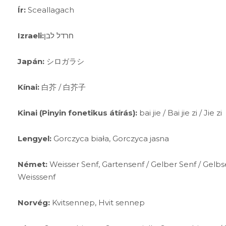
Ír:
Sceallagach
Izraeli:
חרדל לבן
Japán:
シロガラシ
Kínai:
白芥 / 白芥子
Kinai (Pinyin fonetikus átírás):
bai jie / Bai jie zi / Jie zi
Lengyel:
Gorczyca biała, Gorczyca jasna
Német:
Weisser Senf, Gartensenf / Gelber Senf / Gelbse
Weisssenf
Norvég:
Kvitsennep, Hvit sennep