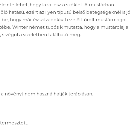
leinte lehet, hogy laza lesz a széklet. A mustárban
baölő hatású, ezért az ilyen típusú belső betegségeknél is jó
ó be, hogy már évszázadokkal ezelőtt őrölt mustármagot
zébe. Winter német tudós kimutatta, hogy a mustárolaj a
, s végül a vizeletben található meg.
a növényt nem használhatják terápiásan.
termesztett.