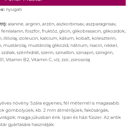
s:
nyugati
t):
alanine, arginin, arzén, aszkorbinsav, aszparaginsav,
fenilalanin, foszfor, fruktóz, glicin, glikobrassicin, glikozidok,
 illóolaj, izoleucin, kalcium, kálium, kobalt, koleszterin,
mustárolaj, mustárolaj glikozid, nátrium, niacin, nikkel,
szálak, szénhidrát, szerin, szinalbin, szinapin, szinigrin,
B1, Vitamin B2, Vitamin C, víz, zsír, zsírosolaj
gyéves növény. Szára egyenes, fél méternél is magasabb.
k gömbölyűek, kb. 2 mm átmérőjűek, fakósárgák,
ágzik; magja júliusban érik. Ipari és házi fűszer. Az antik
ár gyártására használják.