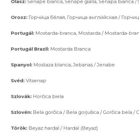
Olasz:
Senape bianca, Senape gialla, Senapa bianca /
Orosz:
Горчи́ца бе́лая, Горчица англи́йская / Горчи
Portugál:
Mostarda-branca, Mostarda / Mostarda-bran
Portugál Brazil:
Mostarda Branca
Spanyol:
Mostaza blanca, Jebanas / Jenabe
Svéd:
Vitsenap
Szlovák:
Horčica biela
Szlovén:
Bela gorčica / Bela gorjušica / Gorčica bela / 
Török:
Beyaz hardal / Hardal (Beyaz)