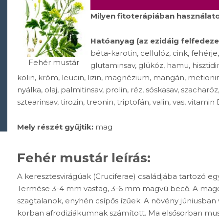
Milyen fitoterápiában használato
Hatóanyag (az ezidáig felfedezet
béta-karotin, cellulóz, cink, fehérje, 
Fehér mustár
glutaminsav, glükóz, hamu, hisztidin,
kolin, króm, leucin, lizin, magnézium, mangán, metionin, 
nyálka, olaj, palmitinsav, prolin, réz, sóskasav, szacharóz, 
sztearinsav, tirozin, treonin, triptofán, valin, vas, vitamin 
Mely részét gyűjtik:
mag
Fehér mustár leírás:
A keresztesvirágúak (Cruciferae) családjába tartozó e
Termése 3-4 mm vastag, 3-6 mm magvú becő. A mago
szagtalanok, enyhén csípős ízűek. A növény júniusban vir
korban afrodiziákumnak számított. Ma elsősorban must