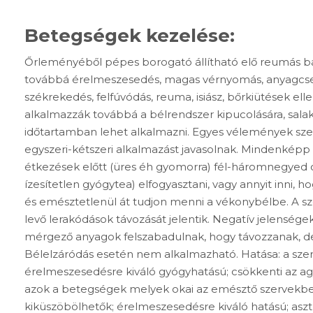
Betegségek kezelése:
Őrleményéből pépes borogató állítható elő reumás b
továbbá érelmeszesedés, magas vérnyomás, anyagcser
székrekedés, felfúvódás, reuma, isiász, bőrkiütések ell
alkalmazzák továbbá a bélrendszer kipucolására, sala
időtartamban lehet alkalmazni. Egyes vélemények sze
egyszeri-kétszeri alkalmazást javasolnak. Mindenképp 
étkezések előtt (üres éh gyomorra) fél-háromnegyed ó
ízesítetlen gyógytea) elfogyasztani, vagy annyit inni, h
és emésztetlenül át tudjon menni a vékonybélbe. A s
levő lerakódások távozását jelentik. Negatív jelensége
mérgező anyagok felszabadulnak, hogy távozzanak, de 
Bélelzáródás esetén nem alkalmazható. Hatása: a sze
érelmeszesedésre kiváló gyógyhatású; csökkenti az agy
azok a betegségek melyek okai az emésztő szervekbe
kiküszöbölhetők; érelmeszesedésre kiváló hatású; aszt