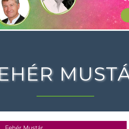
EHÉR MUST
Fehér Mustár