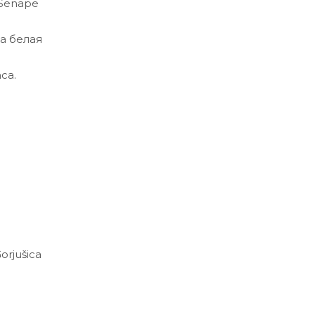
 Senape
ца белая
ca.
Gorjušica