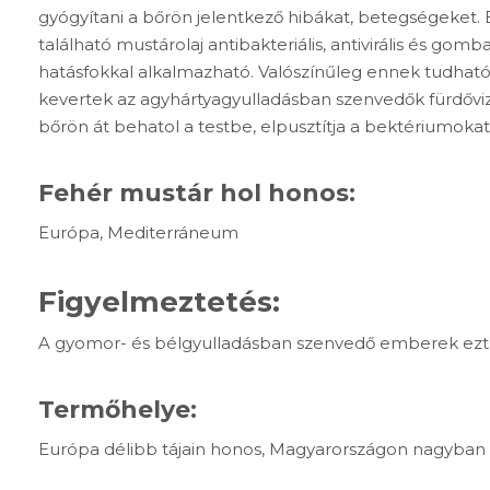
gyógyítani a bőrön jelentkező hibákat, betegségeket. E
található mustárolaj antibakteriális, antivirális és gom
hatásfokkal alkalmazható. Valószínűleg ennek tudhat
kevertek az agyhártyagyulladásban szenvedők fürdővi
bőrön át behatol a testbe, elpusztítja a bektériumokat
Fehér mustár hol honos:
Európa, Mediterráneum
Figyelmeztetés:
A gyomor- és bélgyulladásban szenvedő emberek ezt 
Termőhelye:
Európa délibb tájain honos, Magyarországon nagyban 