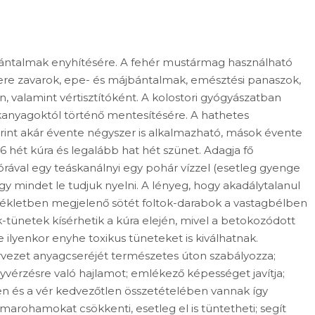
ántalmak enyhítésére. A fehér mustármag használható
e zavarok, epe- és májbántalmak, emésztési panaszok,
en, valamint vértisztítóként. A kolostori gyógyászatban
kanyagoktól történő mentesítésére. A hathetes
rint akár évente négyszer is alkalmazható, mások évente
6 hét kúra és legalább hat hét szünet. Adagja fő
rával egy teáskanálnyi egy pohár vízzel (esetleg gyenge
ogy mindet le tudjuk nyelni. A lényeg, hogy akadálytalanul
zékletben megjelenő sötét foltok-darabok a vastagbélben
k-tünetek kísérhetik a kúra elején, mivel a betokozódott
ilyenkor enyhe toxikus tüneteket is kiválhatnak.
rvezet anyagcseréjét természetes úton szabályozza;
vérzésre való hajlamot; emlékező képességet javítja;
n és a vér kedvezőtlen összetételében vannak így
marohamokat csökkenti, esetleg el is tüntetheti; segít