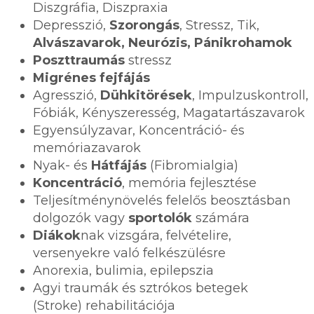
Diszgráfia, Diszpraxia
Depresszió,
Szorongás
, Stressz, Tik,
Alvászavarok, Neurózis, Pánikrohamok
Poszttraumás
stressz
Migrénes fejfájás
Agresszió,
Dühkitörések
, Impulzuskontroll,
Fóbiák, Kényszeresség, Magatartászavarok
Egyensúlyzavar, Koncentráció- és
memóriazavarok
Nyak- és
Hátfájás
(Fibromialgia)
Koncentráció
, memória fejlesztése
Teljesítménynövelés felelős beosztásban
dolgozók vagy
sportolók
számára
Diákok
nak vizsgára, felvételire,
versenyekre való felkészülésre
Anorexia, bulimia, epilepszia
Agyi traumák és sztrókos betegek
(Stroke) rehabilitációja