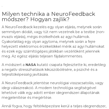
.
Milyen technika a NeuroFeedback
módszer? Hogyan zajlik?
A NeuroFeedback kezelés egy olyan eljárás, melynek során
semmilyen diódát, vagy tűt nem vezetnek be a testbe (non-
invazív eljárás), mégis érzékelhőek az agyi hullámok.
Gyakorlatilag egy olyan agytorna, melynek során a fejre
helyezett elektromos érzékelőkkel mérik az agyi hullámokat
és ezek egy számítógépes játékban vezérlőként jelennek
meg. Az egész eljárás teljesen fájdalommentes.
A módszert a
NASA
kutató csapata fejlesztette ki, eredetileg
a negatív stresszhatások kiküszöbölésére, a psziché és a
teljesítőképesség javítására.
A NeuroFeedback jelentése neurológiai visszacsatolás, vagy
idegi válaszreakció. A modern technológia segítségével
lehetővé válik egy adott ember idegrendszeri állapotának
megjelenítése és megértése.
Annál fogva, hogy feltérképezésre kerül a teljes idegrendszer,