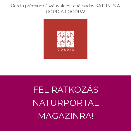
Gordia prémium ásványok és tanácsadás KATTINTS A
GORDIA LOGÓRA!
Feliratkozás
Naturportal
Magazinra!