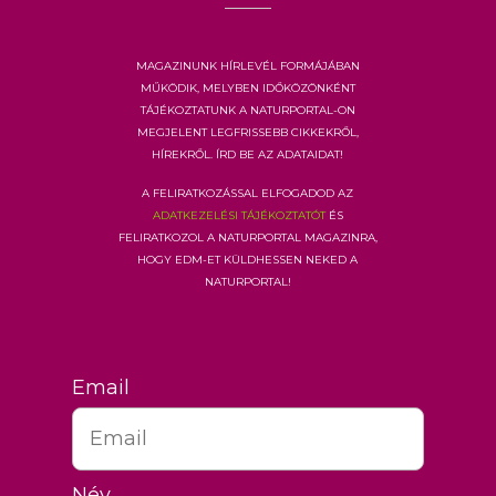
Magazinunk hírlevél formájában
működik, melyben időközönként
tájékoztatunk a Naturportal-on
megjelent legfrissebb cikkekről,
hírekről. Írd be az adataidat!
A feliratkozással elfogadod az
adatkezelési tájékoztatót
és
feliratkozol a Naturportal Magazinra,
hogy EDM-et küldhessen neked a
Naturportal!
Email
Név