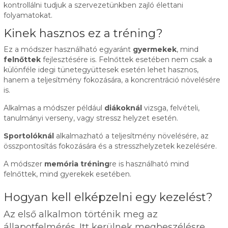
kontrollálni tudjuk a szervezetünkben zajló élettani
folyamatokat.
Kinek hasznos ez a tréning?
Ez a módszer használható egyaránt
gyermekek
, mind
felnőttek
fejlesztésére is. Felnőttek esetében nem csak a
különféle idegi tünetegyüttesek esetén lehet hasznos,
hanem a teljesítmény fokozására, a koncrentráció növelésére
is.
Alkalmas a módszer például
diákoknál
vizsga, felvételi,
tanulmányi verseny, vagy stressz helyzet esetén.
Sportolóknál
alkalmazható a teljesítmény növelésére, az
összpontosítás fokozására és a stresszhelyzetek kezelésére.
A módszer
memória tréning
re is használható mind
felnőttek, mind gyerekek esetében.
Hogyan kell elképzelni egy kezelést?
Az első alkalmon történik meg az
állapotfelmérés. Itt kerülnek megbeszélésre