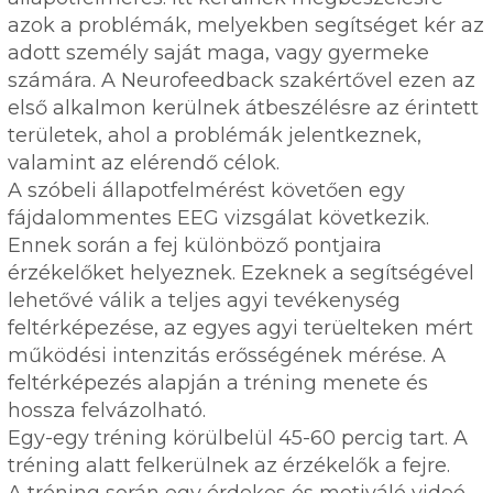
azok a problémák, melyekben segítséget kér az
adott személy saját maga, vagy gyermeke
számára. A Neurofeedback szakértővel ezen az
első alkalmon kerülnek átbeszélésre az érintett
területek, ahol a problémák jelentkeznek,
valamint az elérendő célok.
A szóbeli állapotfelmérést követően egy
fájdalommentes EEG vizsgálat következik.
Ennek során a fej különböző pontjaira
érzékelőket helyeznek. Ezeknek a segítségével
lehetővé válik a teljes agyi tevékenység
feltérképezése, az egyes agyi terüelteken mért
működési intenzitás erősségének mérése. A
feltérképezés alapján a tréning menete és
hossza felvázolható.
Egy-egy tréning körülbelül 45-60 percig tart. A
tréning alatt felkerülnek az érzékelők a fejre.
A tréning során egy érdekes és motiváló videó