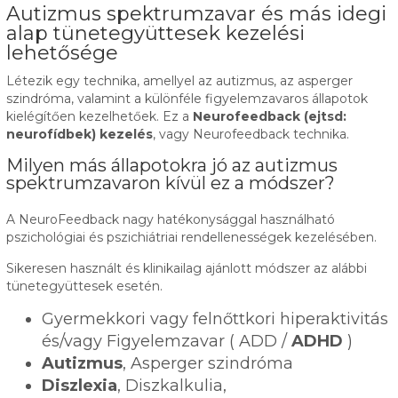
Autizmus spektrumzavar és más idegi
alap tünetegyüttesek kezelési
lehetősége
Létezik egy technika, amellyel az autizmus, az asperger
szindróma, valamint a különféle figyelemzavaros állapotok
kielégítően kezelhetőek. Ez a
Neurofeedback (ejtsd:
neurofídbek) kezelés
, vagy Neurofeedback technika.
Milyen más állapotokra jó az autizmus
spektrumzavaron kívül ez a módszer?
A NeuroFeedback nagy hatékonysággal használható
pszichológiai és pszichiátriai rendellenességek kezelésében.
Sikeresen használt és klinikailag ajánlott módszer az alábbi
tünetegyüttesek esetén.
Gyermekkori vagy felnőttkori hiperaktivitás
és/vagy Figyelemzavar ( ADD /
ADHD
)
Autizmus
, Asperger szindróma
Diszlexia
, Diszkalkulia,