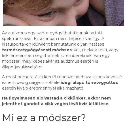
Az autizmus egy szinte gyógyíthatatlannak tartott
spektrumzavar. Ez azonban nem teljesen van így. A
Naturportal-on időnként bemutatunk olyan hatásos
természetgyógyászati módszer
eket, melyek testi, vagy
lelki értelemben segíthetnek az embereknek. Van egy
módszer, mely képes akár az autizmus esetén is
állapotjavulással járni.
A most bemutatásra kerülő módszer idehaza sajnos kevéssé
ismert, pedig nagyon sokféle
idegi alapú
tünetegyüttes
esetén kiváló eredménnyel alkalmazható.
Ha figyelmesen elolvastad a cikkünket, akkor nem
jelenthet gondot a cikk végén lévő kvíz kitöltése.
Mi ez a módszer?