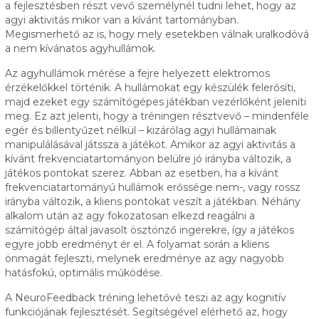
a fejlesztésben részt vevő személynél tudni lehet, hogy az
agyi aktivitás mikor van a kívánt tartományban.
Megismerhető az is, hogy mely esetekben válnak uralkodóvá
a nem kívánatos agyhullámok.
Az agyhullámok mérése a fejre helyezett elektromos
érzékelőkkel történik. A hullámokat egy készülék felerősíti,
majd ezeket egy számítógépes játékban vezérlőként jeleníti
meg. Ez azt jelenti, hogy a tréningen résztvevő – mindenféle
egér és billentyűzet nélkül – kizárólag agyi hullámainak
manipulálásával játssza a játékot. Amikor az agyi aktivitás a
kívánt frekvenciatartományon belülre jó irányba változik, a
játékos pontokat szerez. Abban az esetben, ha a kívánt
frekvenciatartományú hullámok erőssége nem-, vagy rossz
irányba változik, a kliens pontokat veszít a játékban. Néhány
alkalom után az agy fokozatosan elkezd reagálni a
számítógép által javasolt ösztönző ingerekre, így a játékos
egyre jobb eredményt ér el. A folyamat során a kliens
önmagát fejleszti, melynek eredménye az agy nagyobb
hatásfokú, optimális működése.
A NeuroFeedback tréning lehetővé teszi az agy kognitív
funkciójának fejlesztését. Segítségével elérhető az, hogy